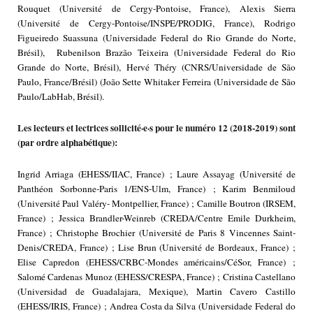
Rouquet (Université de Cergy-Pontoise, France), Alexis Sierra
(Université de Cergy-Pontoise/INSPE/PRODIG, France), Rodrigo
Figueiredo Suassuna (Universidade Federal do Rio Grande do Norte,
Brésil), Rubenilson Brazão Teixeira (Universidade Federal do Rio
Grande do Norte, Brésil), Hervé Théry (CNRS/Universidade de São
Paulo, France/Brésil) (João Sette Whitaker Ferreira (Universidade de São
Paulo/LabHab, Brésil).
Les lecteurs et lectrices sollicité·e·s pour le numéro 12 (2018-2019) sont
(par ordre alphabétique):
Ingrid Arriaga (EHESS/IIAC, France) ; Laure Assayag (Université de
Panthéon Sorbonne-Paris 1/ENS-Ulm, France) ; Karim Benmiloud
(Université Paul Valéry- Montpellier, France) ; Camille Boutron (IRSEM,
France) ; Jessica Brandler-Weinreb (CREDA/Centre Emile Durkheim,
France) ; Christophe Brochier (Université de Paris 8 Vincennes Saint-
Denis/CREDA, France) ; Lise Brun (Université de Bordeaux, France) ;
Elise Capredon (EHESS/CRBC-Mondes américains/CéSor, France) ;
Salomé Cardenas Munoz (EHESS/CRESPA, France) ; Cristina Castellano
(Universidad de Guadalajara, Mexique), Martin Cavero Castillo
(EHESS/IRIS, France) ; Andrea Costa da Silva (Universidade Federal do