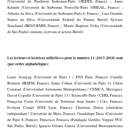
(Université de Panthéon Sorbonne-Paris 1/IEDES, France) ; Anna
Schmitt (Université de Sorbonne Nouvelle-Paris 3/IHEAL, France) ;
Alberto da Silva (Université de Sorbonne-Paris 4, France) ; Luiz Geraldo
Santos da Silva (Universidade Federal do Paraná, Brésil) Sylvain
Souchaud (IRD/URMIS, France) ; Mauro Baptista Vedia (Universidade
de São Paulo/ cinéaste, écrivain et acteur, Brésil).
Les lecteurs et lectrices sollicité·e·s pour le numéro 11 (2017-2018) sont
(par ordre alphabétique):
Laure Assayag (Université de Paris 1 / ENS Paris, France); Camille
Boutron (IRSEM, France); James Cohen (Université de Paris 3); Chloé
Constant (Universidad Autonoma Metropolitana / CEMCA, Mexique);
David Copello (Université de Paris 13 / SciencePo Paris / CERI, France);
Françoise Coste (Université de Toulouse Jean Jaurès / CAs, France);
Evelyne Coutel (ENS Lyon, France); Christian Delon (chercheur
indépendant / Univeristé de Metz, France); Guadalupe Deza (Université
de Paris 8, France); Francisco Fonseca (Fundação Getúlio Vargas/ PUC
São Paulo, Brésil); Ignacio Gómez García (Universidad Iberoamericana