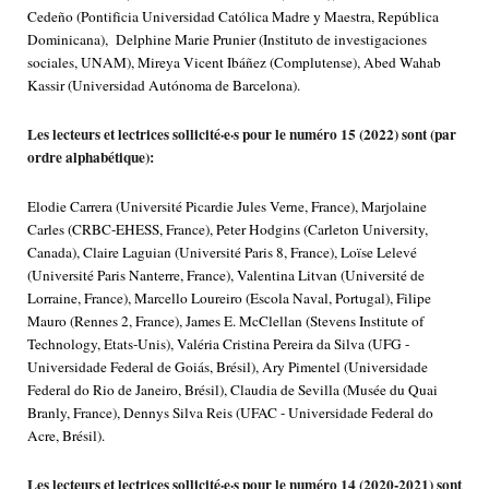
Cedeño (Pontificia Universidad Católica Madre y Maestra, República
Dominicana), Delphine Marie Prunier (Instituto de investigaciones
sociales, UNAM), Mireya Vicent Ibáñez (Complutense), Abed Wahab
Kassir (Universidad Autónoma de Barcelona).
Les lecteurs et lectrices sollicité·e·s pour le numéro 15 (2022) sont (par
ordre alphabétique):
Elodie Carrera (Université Picardie Jules Verne, France), Marjolaine
Carles (CRBC-EHESS, France), Peter Hodgins (Carleton University,
Canada), Claire Laguian (Université Paris 8, France), Loïse Lelevé
(Université Paris Nanterre, France), Valentina Litvan (Université de
Lorraine, France), Marcello Loureiro (Escola Naval, Portugal), Filipe
Mauro (Rennes 2, France), James E. McClellan (Stevens Institute of
Technology, Etats-Unis), Valéria Cristina Pereira da Silva (UFG -
Universidade Federal de Goiás, Brésil), Ary Pimentel (Universidade
Federal do Rio de Janeiro, Brésil), Claudia de Sevilla (Musée du Quai
Branly, France), Dennys Silva Reis (UFAC - Universidade Federal do
Acre, Brésil).
Les lecteurs et lectrices sollicité·e·s pour le numéro 14 (2020-2021) sont