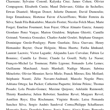
Chaouane; Sylvaine Conord; Kalynka Cruz; James Cohen; Olivier
Compagnon; Elisabeth Cunin; Maud Delevaux; Gildas de Sechelles;
Erwan Dianteil; Morgan Donot; Juliette Dumont; David Dumoulin;
Jorge Errandonea; Hortense Faivre d'Acier-Flores; Weder Ferreira da
Silva; Sarah Fila-Bakadabio; Marcelo Fiorini; Nicolas Folch Maas; Marie
Forget; Emeline Fourment; Jean Foyer; OScar Almario Garcia; Amaury
Giordano Perez Vargas; Marion Giraldou; Stéphane Ghiotti; Camille
Goirand; Veronica Gonzalez; Charles-André Goulet; Stéphane Granger;
Dominique Gresle-Pouligny; Pierre Guerlain; Erica Guevara; Henry
Hernandez Bayter; Oscar Holguin; Mona Huerta; Fatiha Idmhand;
Laurent Lacroix; Victor Lagarde; Alejandra Lazo Corvalan; Fabien Le
Bonniec; Camille Le Dorze; Claude Le Gouill; Nelly Le Naour;
François-Michel Le Tourneau; Pablo Ligrone; Fernando Lobe Lemes;
Guillaume Marchand; Anaïs Marshall; Nadège Mazars; Sabrina
Ménelotte; Olivier Meunier; Savio Miele; Franck Miroux; Eric Mollard;
Stéphanie Nasuti; Zélie Navarro-Andraud; Marcelo Negrão Pires;
Adriana Ortega; Ian Packer; Catherine Paquette; Jérôme Pelenc; Thomas
Posado; Lola Proaño-Gomez; Maxime Quijoux; Adelaïde Raimondi;
Thierry Randretsa; Julien Rebotier; Sandrine Revet; Margaux Revol;
Aurélien Reys; Elsa Rischmann; Virginie Rozée; Luisa Fernanda
Sanchez Silva; Sergio Andrés Sandoval Correa;Philippe Schaffauser;
Margarita Serje; Dorothée Serges; Sonia Serna; Alexis Sierra; Bernardo