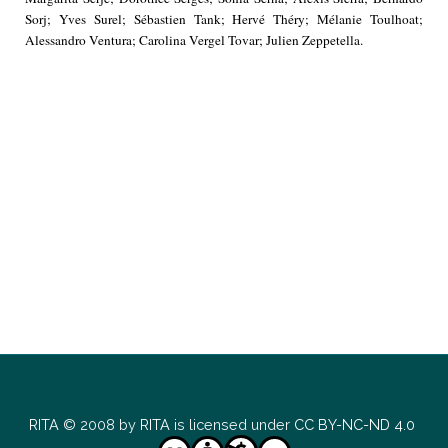
Sorj; Yves Surel; Sébastien Tank; Hervé Théry; Mélanie Toulhoat;
Alessandro Ventura; Carolina Vergel Tovar; Julien Zeppetella.
RITA
© 2008 by
RITA
is licensed under
CC BY-NC-ND 4.0