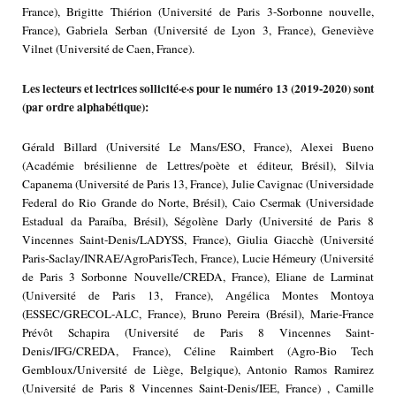
France), Brigitte Thiérion (Université de Paris 3-Sorbonne nouvelle,
France), Gabriela Serban (Université de Lyon 3, France), Geneviève
Vilnet (Université de Caen, France).
Les lecteurs et lectrices sollicité·e·s pour le numéro 13 (2019-2020) sont
(par ordre alphabétique):
Gérald Billard (Université Le Mans/ESO, France), Alexei Bueno
(Académie brésilienne de Lettres/poète et éditeur, Brésil), Silvia
Capanema (Université de Paris 13, France), Julie Cavignac (Universidade
Federal do Rio Grande do Norte, Brésil), Caio Csermak (Universidade
Estadual da Paraíba, Brésil), Ségolène Darly (Université de Paris 8
Vincennes Saint-Denis/LADYSS, France), Giulia Giacchè (Université
Paris-Saclay/INRAE/AgroParisTech, France), Lucie Hémeury (Université
de Paris 3 Sorbonne Nouvelle/CREDA, France), Eliane de Larminat
(Université de Paris 13, France), Angélica Montes Montoya
(ESSEC/GRECOL-ALC, France), Bruno Pereira (Brésil), Marie-France
Prévôt Schapira (Université de Paris 8 Vincennes Saint-
Denis/IFG/CREDA, France), Céline Raimbert (Agro-Bio Tech
Gembloux/Université de Liège, Belgique), Antonio Ramos Ramirez
(Université de Paris 8 Vincennes Saint-Denis/IEE, France) , Camille