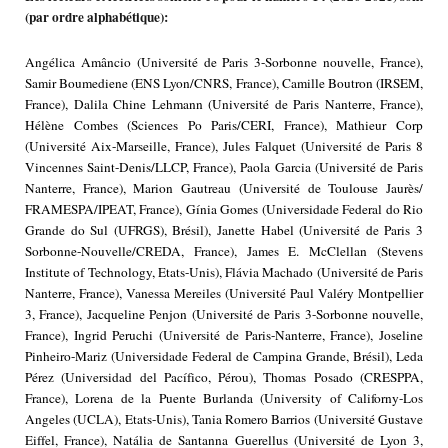
(par ordre alphabétique):
Angélica Amâncio (Université de Paris 3-Sorbonne nouvelle, France),
Samir Boumediene (ENS Lyon/CNRS, France), Camille Boutron (IRSEM,
France), Dalila Chine Lehmann (Université de Paris Nanterre, France),
Hélène Combes (Sciences Po Paris/CERI, France), Mathieur Corp
(Université Aix-Marseille, France), Jules Falquet (Université de Paris 8
Vincennes Saint-Denis/LLCP, France), Paola Garcia (Université de Paris
Nanterre, France), Marion Gautreau (Université de Toulouse Jaurès/
FRAMESPA/IPEAT, France), Gínia Gomes (Universidade Federal do Rio
Grande do Sul (UFRGS), Brésil), Janette Habel (Université de Paris 3
Sorbonne-Nouvelle/CREDA, France), James E. McClellan (Stevens
Institute of Technology, Etats-Unis), Flávia Machado (Université de Paris
Nanterre, France), Vanessa Mereiles (Université Paul Valéry Montpellier
3, France), Jacqueline Penjon (Université de Paris 3-Sorbonne nouvelle,
France), Ingrid Peruchi (Université de Paris-Nanterre, France), Joseline
Pinheiro-Mariz (Universidade Federal de Campina Grande, Brésil), Leda
Pérez (Universidad del Pacífico, Pérou), Thomas Posado (CRESPPA,
France), Lorena de la Puente Burlanda (University of Californy-Los
Angeles (UCLA), Etats-Unis), Tania Romero Barrios (Université Gustave
Eiffel, France), Natália de Santanna Guerellus (Université de Lyon 3,