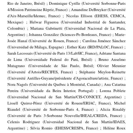
Rio de Janeiro, Brésil) ; Dominique Cyrille (Université Sorbonne-Paris
4/Mission Patrimoine Rèpriz, France) ; Amandine DeBruyker (Université
d’Aix-Marseille/Idemec, France) ; Nicolas Ellison (EHESS, CEMCA,
Mexique) ; Helwar Figueroa (Universidad Industrial de Santander,
Colombie) ; Mariana Gabrinetti (Universidad Nacional de La Plata,
Argentine) ; Johanna González (Sciences-Po Bordeaux, France) ; Marie-
Josée Hanaï (Université de Rouen, France) ; Carolina Jiménez Sánchez
(Universidad de Málaga, Espagne) ; Esther Katz (IRD/PALOC, France) ;
Sarah Lecossais (Université de Paris 13/LabSIC, France), Adriane Santana
de Lima (Universidade Federal do Pará, Brésil) ; Bruno Anselmo
Matagrano (Universidade de São Paulo, Brésil; Olivier Meunier
(Université d’Artois/RECIFES, France) ; Stéphanie Meylon-Reinette
(Université Antilles-Guyane/présidente d’Agoraculture/artiste, France) ;
Nora Nagels (Université du Québec à Montréal, Canada) ; Ana Catarina
Pereira (Universidade da Beira Interior, Portugal) ; Lorena Poblete
(Universidad Nacional de San Martín/CIS-CONICET, Argentine) ;
Lissell Quiroz-Pérez (Université de Rouen/ERIAC, France), Michel
Riaudel (Université de Sorbonne-Paris 4, France) ; Alicia Rinaldy
(Université de Paris 3-Sorbonne Nouvelle/IHEAL/CREDA, France) ;
Celenis Rodriguez (Universidad Nacional de San Martín/IDAES,
Argentine) ; Silvia Romio (EHESS/CRESPA, France) ; Hélène Roux