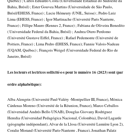
Québec) ; Carlos Eduardo Costa (Universidade Estadual do Sudoeste da
Bahia, Brésil) ; Ester Gouvea Martins (Universidade de São Paulo,
Brésil/EHESS, France) ; Lucie Hémeury (UNIL, Suisse) ; Pedro Luiz
Lima (EHESS, France) ; Igor Martinache (Université Paris Nanterre,
France) ; Fillipe Mauro (Rennes 2, France) ; Fabiana de Oliveira Benedito
( Universidade Federal da Bahia, Brésil) ; Andrea Otero Perdomo
(Université Gustave Eiffel, France) ; Rafael Pedemonte (Université de
Poitiers, France) ; Lima Pedro (EHESS, France); Fannie Valois-Nadeau
(UQAM, Québec) ; François Weigel (Universidade Federal do Rio de
Janeiro, Brésil)
Les lecteurs et lectrices sollicité·e·s pour le numéro 16 (2023) sont (par
ordre alphabétique):
Alba Alengrin (Université Paul-Valéry -Montpellier III, France), Mónica
Cárdenas Moreno (Université de la Réunion, France), Marco Ceballos
(Universidad Andrés Bello UNAB), Douglas Giovany Rodriguez
Heredia (Universidad Pedagógica Nacional, Colombia), David Lagarde
(géographe indépendant), Alvar de la Llosa (Université Lumière Lyon 2),
Coralie Morand (Université Paris-Nanterre , France), Jonathan Palatz