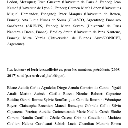
Leóon, Mexique); Erica Guevara (Université de Paris 8, France); Jean
Kempf (Université de Lyon 2, France); Carmen María López (Universitas
Miguel Hernandez, Espagne); Peter Marquis (Université de Rouen,
France); Ana Lucia Nunes de Sousa (CLASCO, Argentine); Francisco
Sant'Anna (ARENES, France); Marta Severo (Université de Paris
Nanterre / Dicen, France); Bradley Smith (Université de Paris Nanterre,
France); Mirta Varela (Universidad de Buenos Aires/CONICET,
Argentine).
Les lecteurs et lectrices sollicité·e·s pour les numéros précédents (2008-
2017) sont (par ordre alphabétique):
Edane Acioli; Carlos Agudelo; Diogo Arruda Carneiro da Cunha; Ygaël
Attali; Marion Aubrée; Cécilia Baeza; Nicolas Balutet; Capucine
Boidin; Gérard Borras; Sylvie Bouffartigue; Camille Boutron; Véronique
Boyer; Christophe Brochier; Marcel Bursztyn; Gabriela Callo; Silvia
Capanema Pereira; Aurélie Carimentrand; Marie-Noëlle Carré; Elodie
Carrera; Natalia Carrillo; Cécile Casen; Cristina Castellano; Mathieu
Caulier; Helena Cavalcanti Schiel; Lucia Chamlian Munari; Emma