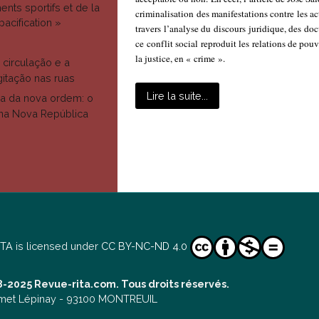
ts sportifs et de la
criminalisation des manifestations contre les a
pacification »
travers l’analyse du discours juridique, des do
ce conflit social reproduit les relations de pou
la justice, en « crime ».
circulação e a
itação nas ruas
Lire la suite...
ra da nova ordem: o
na Nova República
ITA
is licensed under
CC BY-NC-ND 4.0
-2025 Revue-rita.com. Tous droits réservés.
met Lépinay -
93100 MONTREUIL