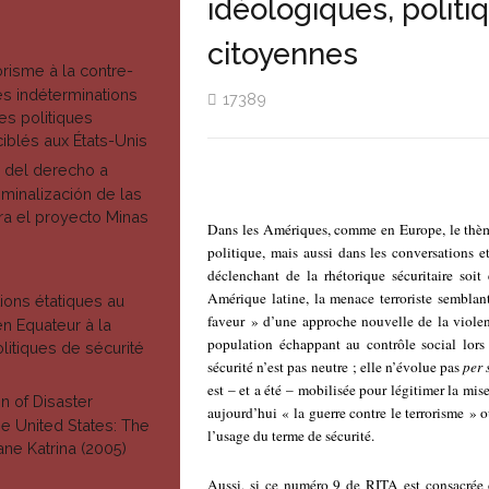
idéologiques, politi
citoyennes
rorisme à la contre-
les indéterminations
17389
es politiques
ciblés aux États-Unis
a del derecho a
iminalización de las
ra el proyecto Minas
Dans les Amériques, comme en Europe, le thème 
politique, mais aussi dans les conversations 
N
déclenchant de la rhétorique sécuritaire soi
Amérique latine, la menace terroriste semblan
ions étatiques au
faveur » d’une approche nouvelle de la violence
n Equateur à la
population échappant au contrôle social lor
litiques de sécurité
sécurité n’est pas neutre ; elle n’évolue pas
per 
est – et a été – mobilisée pour légitimer la mis
on of Disaster
aujourd’hui « la guerre contre le terrorisme » o
e United States: The
l’usage du terme de sécurité.
ane Katrina (2005)
Aussi, si ce numéro 9 de RITA est consacrée 