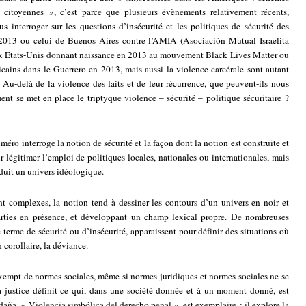
s citoyennes », c’est parce que plusieurs évènements relativement récents,
s interroger sur les questions d’insécurité et les politiques de sécurité des
e 2013 ou celui de Buenos Aires contre l’AMIA (Asociación Mutual Israelita
aux Etats-Unis donnant naissance en 2013 au mouvement Black Lives Matter ou
cains dans le Guerrero en 2013, mais aussi la violence carcérale sont autant
Au-delà de la violence des faits et de leur récurrence, que peuvent-ils nous
nt se met en place le triptyque violence – sécurité – politique sécuritaire ?
ro interroge la notion de sécurité et la façon dont la notion est construite et
r légitimer l’emploi de politiques locales, nationales ou internationales, mais
aduit un univers idéologique.
 complexes, la notion tend à dessiner les contours d’un univers en noir et
 parties en présence, et développant un champ lexical propre. De nombreuses
 terme de sécurité ou d’insécurité, apparaissent pour définir des situations où
n corollaire, la déviance.
 exempt de normes sociales, même si normes juridiques et normes sociales ne se
 justice définit ce qui, dans une société donnée et à un moment donné, est
ldaña, « Violencia simbólica del derecho penal », est exemplaire : il explore la