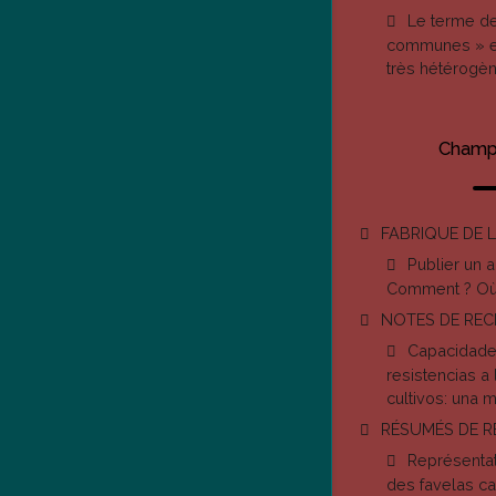
Le terme d
communes » e
très hétérogè
Champ 
FABRIQUE DE 
Publier un a
Comment ? Où
NOTES DE RE
Capacidades
resistencias a
cultivos: una 
RÉSUMÉS DE 
Représenta
des favelas ca