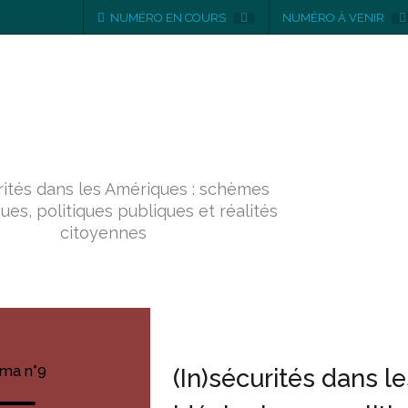
NUMÉRO EN COURS
NUMÉRO À VENIR
Numéro 9
urités dans les Amériques : schèmes
ues, politiques publiques et réalités
citoyennes
ma n°9
(In)sécurités dans 