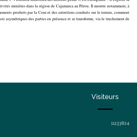
ctivités minières dans la région de Cajamarca au Pérou. Il montre notamment, à
cuments produits par la Cour et des entretiens conduits sur le terrain, comment
voir asymétriques des parties en présence et se transforme, via le truchement de
Visiteurs
1
1
1
3
3
8
2
4