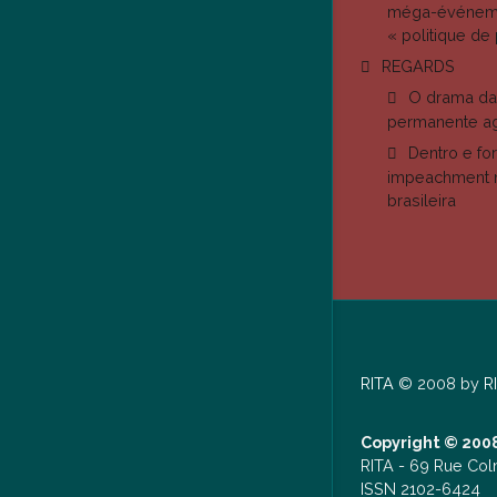
méga-événemen
« politique de 
REGARDS
O drama da 
permanente ag
Dentro e fo
impeachment 
brasileira
RITA
© 2008 by
R
Copyright © 2008
RITA -
69 Rue Col
ISSN 2102-6424