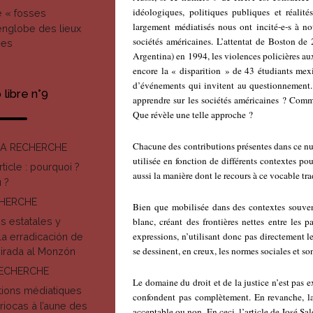
idéologiques, politiques publiques et réalité
e « fosses
largement médiatisés nous ont incité-e-s à nou
nglobe des lieux
sociétés américaines. L’attentat de Boston d
nes
Argentina) en 1994, les violences policières 
encore la « disparition » de 43 étudiants mexi
d’événements qui invitent au questionnement. 
libre n°9
apprendre sur les sociétés américaines ? Comme
Que révèle une telle approche ?
Chacune des contributions présentes dans ce numé
LA RECHERCHE
utilisée en fonction de différents contextes pou
rticle : pourquoi ?
aussi la manière dont le recours à ce vocable tr
 ?
CHERCHE
Bien que mobilisée dans des contextes souvent
 estatales y
blanc, créant des frontières nettes entre les
expressions, n’utilisant donc pas directement le
 la erradicación de
se dessinent, en creux, les normes sociales et so
mirada al Monzón
RECHERCHE
Le domaine du droit et de la justice n’est pas
tions médiatiques
confondent pas complètement. En revanche, la
riocas à l’aune des
acceptable ou non. En ceci, l’article de José Sa