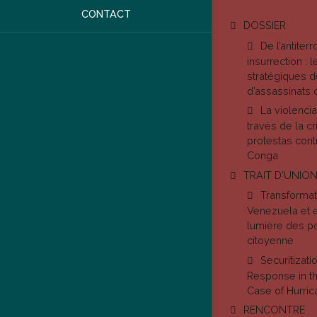
CONTACT
DOSSIER
De l’antiter
insurrection : 
stratégiques d
d’assassinats 
La violenci
través de la cr
protestas cont
Conga
TRAIT D'UNIO
Transformat
Venezuela et e
lumière des po
citoyenne
Securitizati
Response in th
Case of Hurric
RENCONTRE