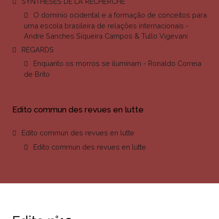
SYNTHESES DE LA RECHERCHE
O dominio ocidental e a formação de conceitos para
uma escola brasileira de relações internacionais -
Andre Sanches Siqueira Campos & Tullo Vigevani
REGARDS
Enquanto os morros se iluminam - Ronaldo Correia
de Brito
Edito commun des revues en lutte
Edito commun des revues en lutte
Edito commun des revues en lutte