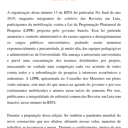
A organização desse número 13 da RITA foi particular. No final do ano
2019, enquanto integrantes do coletivo das Revistas em Luta,
participamos da mobilização contra a Lei da Programação Plurianual de
Pesquisa (LPPR) proposta pelo governo francês. Essa lei pretende
aumentar o controlo administrativo do ensino superior e desregulamentar
os cargos públicos universitários, podendo assim aumentar
exponencialmente a precariedade, já muito alta, das equipes pedagógicas
e administrativas da Universidade. Ela ameaça a autonomia universitária
e prevê uma concentração dos recursos distribuídos por projeto,
mascarando ne verdade uma competição cada vez acirrada de todos
contra todos e a subordinação da pesquisa à interesses econômicos e
industriais. A LPPR, apresentada no Conselho dos Ministros em pleno
verão europeu, está mais do que nunca na agenda do governo e por isso
continuamos mobilizados e atentos nesse início de semestre. Por isso,
publicamos a integralidade do editorial comum das Revistas em Luta (em
francês), nesse número da RITA.
Durante a preparação dessa edição, foi também a pandemia mundial do
novo coronavírus que nos abalou, afetando nossas vidas, maneiras de
trabalhar, se locomover e morar . Durante o confinamento, muitos de nós