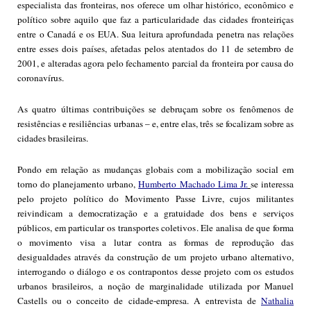
especialista das fronteiras, nos oferece um olhar histórico, econômico e
político sobre aquilo que faz a particularidade das cidades fronteiriças
entre o Canadá e os EUA. Sua leitura aprofundada penetra nas relações
entre esses dois países, afetadas pelos atentados do 11 de setembro de
2001, e alteradas agora pelo fechamento parcial da fronteira por causa do
coronavírus.
As quatro últimas contribuições se debruçam sobre os fenômenos de
resistências e resiliências urbanas – e, entre elas, três se focalizam sobre as
cidades brasileiras.
Pondo em relação as mudanças globais com a mobilização social em
torno do planejamento urbano,
Humberto Machado Lima Jr.
se interessa
pelo projeto político do Movimento Passe Livre, cujos militantes
reivindicam a democratização e a gratuidade dos bens e serviços
públicos, em particular os transportes coletivos. Ele analisa de que forma
o movimento visa a lutar contra as formas de reprodução das
desigualdades através da construção de um projeto urbano alternativo,
interrogando o diálogo e os contrapontos desse projeto com os estudos
urbanos brasileiros, a noção de marginalidade utilizada por Manuel
Castells ou o conceito de cidade-empresa. A entrevista de
Nathalia