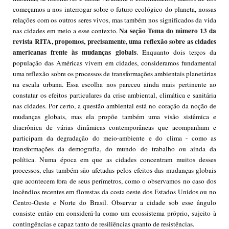
começamos a nos interrogar sobre o futuro ecológico do planeta, nossas
relações com os outros seres vivos, mas também nos significados da vida
Na seção Tema do número 13 da
nas cidades em meio a esse contexto.
revista RITA, propomos, precisamente, uma reflexão sobre as cidades
americanas
frente às mudanças globais
. Enquanto dois terços da
população das Américas vivem em cidades, consideramos fundamental
uma reflexão sobre os processos de transformações ambientais planetárias
na escala urbana. Essa escolha nos pareceu ainda mais pertinente ao
constatar os efeitos particulares da crise ambiental, climática e sanitária
nas cidades. Por certo, a questão ambiental está no coração da noção de
mudanças globais, mas ela propõe também uma visão sistêmica e
diacrônica de várias dinâmicas contemporâneas que acompanham e
participam da degradação do meio-ambiente e do clima - como as
transformações da demografia, do mundo do trabalho ou ainda da
política. Numa época em que as cidades concentram muitos desses
processos, elas também são afetadas pelos efeitos das mudanças globais
que acontecem fora de seus perímetros, como o observamos no caso dos
incêndios recentes em florestas da costa oeste dos Estados Unidos ou no
Centro-Oeste e Norte do Brasil. Observar a cidade sob esse ângulo
consiste então em considerá-la como um ecossistema próprio, sujeito à
contingências e capaz tanto de resiliências quanto de resistências.