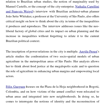
relation to Brazilian urban studies, the notion of marginality used by
Manuel Castells, or the concept of the city-enterprise.
Nathalia Capellini
and François Weigel
's interview with Brazilian architect-urban planner
João Sette Whitaker, a professor at the University of São Paulo, also offers
critical insight on how to think about the city in terms of the inequalities
it produces and reproduces. The interview addresses issues like the neo-
liberal factory of global cities and its impact on urban planning and the
increase in inequalities without forgetting to relate it to the current
Brazilian political context.
The inscription of power relations in the city is multiple.
Angèle Proust
’s
article studies the confrontation of two socio-spatial models of urban
agriculture in the metropolitan areas of São Paulo. Her analysis allows
her to think about food justice at the megalopolis scale and to question
the role of agriculture in enhancing urban margins and empowering local
actors.
Félix Gueguen
focuses on the Plaza de la Hoja neighborhood in Bogotá,
Colombia, and on how victims of the armed conflict were relocated to
urban areas and integrated into new neighborhoods. In doing so, he
comes to interrogate the notions of identity and the reconstruction of