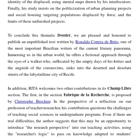
identity of the displaced, using mental maps drawn by his interlocutors.
Finally, his study insists on the politicization of urban planning projects
and social housing targeting populations displaced by force, and the
limits of these unfinished projects.
Dossier
To conclude this thematic
, we are pleased and honored to
publish an unpublished text written by
Ronaldo Correia de Brito
, one of
the most important Brazilian writers of the current literary panorama.
Immersing us in the urban world, he offers a fictional approach through
the eyes of a walker who, suffocated by the empty days of his forties and
the anguish of the coronavirus, sinks into the deserted and desolate
streets of the labyrinthine city of Recife.
Champ Libre
In addition, RITA welcomes two other contributions in its
Fabrique de la Recherche
section. The first, in the section
, is proposed
by
Christophe Brochier
. In the perspective of a reflection on our
profession of teacher-researcher, his contribution questions the challenges
of teaching social sciences in undergraduate programs. Even if there are
real difficulties, the author suggests that this may be an opportunity to
introduce "the research perspective" into our teaching activities, using
the "researcher's logic" to pass on knowledge adapted to students’