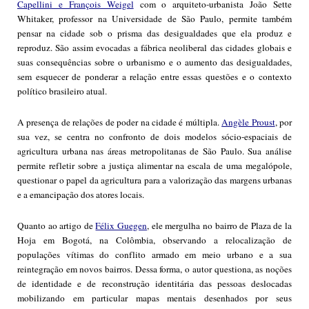
Capellini e François Weigel
com o arquiteto-urbanista João Sette
Whitaker, professor na Universidade de São Paulo, permite também
pensar na cidade sob o prisma das desigualdades que ela produz e
reproduz. São assim evocadas a fábrica neoliberal das cidades globais e
suas consequências sobre o urbanismo e o aumento das desigualdades,
sem esquecer de ponderar a relação entre essas questões e o contexto
político brasileiro atual.
A presença de relações de poder na cidade é múltipla.
Angèle Proust
, por
sua vez, se centra no confronto de dois modelos sócio-espaciais de
agricultura urbana nas áreas metropolitanas de São Paulo. Sua análise
permite refletir sobre a justiça alimentar na escala de uma megalópole,
questionar o papel da agricultura para a valorização das margens urbanas
e a emancipação dos atores locais.
Quanto ao artigo de
Félix Guegen
, ele mergulha no bairro de Plaza de la
Hoja em Bogotá, na Colômbia, observando a relocalização de
populações vítimas do conflito armado em meio urbano e a sua
reintegração em novos bairros. Dessa forma, o autor questiona, as noções
de identidade e de reconstrução identitária das pessoas deslocadas
mobilizando em particular mapas mentais desenhados por seus