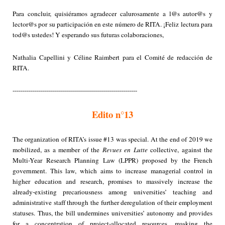
Para concluir, quisiéramos agradecer calurosamente a
l@s autor@s y
lector@s por
su participación en este número de RITA. ¡Feliz lectura para
tod@s ustedes!
Y esperando sus futuras colaboraciones,
Nathalia Capellini y Céline Raimbert para el Comité de redacción de
RITA.
--------------------------------------------------------------
Edito n°13
The organization of RITA’s issue #13 was special. At the end of 2019 we
mobilized, as a member of the
Revues en Lutte
collective, against the
Multi-Year Research Planning Law (LPPR) proposed by the French
government. This law, which aims to increase managerial control in
higher education and research, promises to massively increase the
already-existing precariousness among universities’ teaching and
administrative staff through the further deregulation of their employment
statuses. Thus, the bill undermines universities’ autonomy and provides
for a concentration of project-allocated resources, masking the