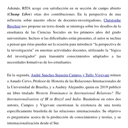
Además, RITA acoge con satisfacción en su sección de campo abierto
(
Champ Libre
) otras dos contribuciones. En la perspectiva de una
reflexión sobre nuestro oficio de docentes-investigadores,
Christophe
Brochier
nos propone un texto donde se interroga sobre los desafíos de la
enseñanza de las Ciencias Sociales en los primeros años del grado
universitario. Incluso si las dificultades están presentes, el autor se inclina
a pensar que éstas pueden ser la ocasión para introducir “la perspectiva de
la investigación” en nuestras actividades docentes, utilizando la “lógica
del investigador” para transmitir conocimientos adaptados a las
necesidades formativas de los estudiantes.
En la segunda,
André Sanches Siqueira Campos y Tullo Vigevani
reúnen
a Amado Cervo, Profesor de Historia de las Relaciones Internacionales de
la Universidad de Brasilia, y a Audrey Alejandro, quien en 2019 publicó
un libro titulado
Western Dominance in International Relations? The
Internationalisation of IR in Brazil and India
. Basándose en estos dos
autores, Campos y Vigevani cuestionan la existencia de una teoría
específicamente brasileña de las relaciones internacionales. Su objetivo
es preguntarse acerca de la producción de conocimientos y teorías, y su
internacionalización desde el Sur.