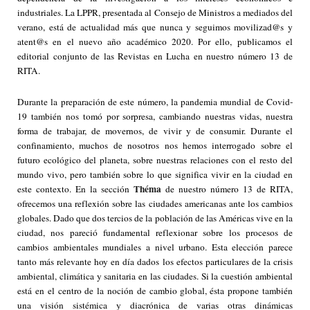
industriales. La LPPR, presentada al Consejo de Ministros a mediados del
verano, está de actualidad más que nunca y seguimos
movilizad@s y
atent@s en
el nuevo año académico 2020. Por ello, publicamos el
editorial conjunto de las Revistas en Lucha en nuestro número 13 de
RITA.
Durante la preparación de este número, la pandemia mundial de Covid-
19 también nos tomó por sorpresa, cambiando nuestras vidas, nuestra
forma de trabajar, de movernos, de vivir y de consumir. Durante el
confinamiento, muchos de nosotros nos hemos interrogado sobre el
futuro ecológico del planeta, sobre nuestras relaciones con el resto del
mundo vivo, pero también sobre lo que significa vivir en la ciudad en
Théma
este contexto. En la sección
de nuestro número 13 de RITA,
ofrecemos una reflexión sobre las ciudades americanas ante los cambios
globales. Dado que dos tercios de la población de las Américas vive en la
ciudad, nos pareció fundamental reflexionar sobre los procesos de
cambios ambientales mundiales a nivel urbano. Esta elección parece
tanto más relevante hoy en día dados los efectos particulares de la crisis
ambiental, climática y sanitaria en las ciudades. Si la cuestión ambiental
está en el centro de la noción de cambio global, ésta propone también
una visión sistémica y diacrónica de varias otras dinámicas