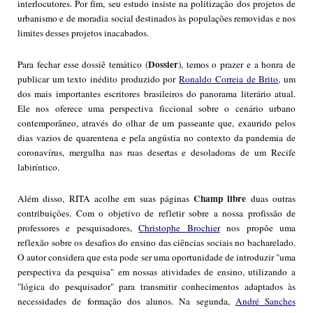
interlocutores. Por fim, seu estudo insiste na politização dos projetos de
urbanismo e de moradia social destinados às populações removidas e nos
limites desses projetos inacabados.
Dossier
Para fechar esse dossiê temático (
), temos o prazer e a honra de
publicar um texto inédito produzido por
Ronaldo Correia de Brito
, um
dos mais importantes escritores brasileiros do panorama literário atual.
Ele nos oferece uma perspectiva ficcional sobre o cenário urbano
contemporâneo, através do olhar de um passeante que, exaurido pelos
dias vazios de quarentena e pela angústia no contexto da pandemia de
coronavírus, mergulha nas ruas desertas e desoladoras de um Recife
labiríntico.
Champ libre
Além disso, RITA acolhe em suas páginas
duas outras
contribuições. Com o objetivo de refletir sobre a nossa profissão de
professores e pesquisadores,
Christophe Brochier
nos propõe uma
reflexão sobre os desafios do ensino das ciências sociais no bacharelado.
O autor considera que esta pode ser uma oportunidade de introduzir "uma
perspectiva da pesquisa" em nossas atividades de ensino, utilizando a
"lógica do pesquisador" para transmitir conhecimentos adaptados às
necessidades de formação dos alunos. Na segunda,
André Sanches