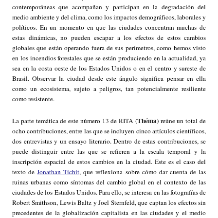
contemporáneas que acompañan y participan en la degradación del
medio ambiente y del clima, como los impactos demográficos, laborales y
políticos. En un momento en que las ciudades concentran muchas de
estas dinámicas, no pueden escapar a los efectos de estos cambios
globales que están operando fuera de sus perímetros, como hemos visto
en los incendios forestales que se están produciendo en la actualidad, ya
sea en la costa oeste de los Estados Unidos o en el centro y sureste de
Brasil. Observar la ciudad desde este ángulo significa pensar en ella
como un ecosistema, sujeto a peligros, tan potencialmente resiliente
como resistente.
Théma
La parte temática de este número 13 de RITA (
) reúne un total de
ocho contribuciones, entre las que se incluyen cinco artículos científicos,
dos entrevistas y un ensayo literario. Dentro de estas contribuciones, se
puede distinguir entre las que se refieren a la escala temporal y la
inscripción espacial de estos cambios en la ciudad. Este es el caso del
texto de
Jonathan Tichit
, que reflexiona sobre cómo dar cuenta de las
ruinas urbanas como síntomas del cambio global en el contexto de las
ciudades de los Estados Unidos. Para ello, se interesa en las fotografías de
Robert Smithson, Lewis Baltz y Joel Sternfeld, que captan los efectos sin
precedentes de la globalización capitalista en las ciudades y el medio