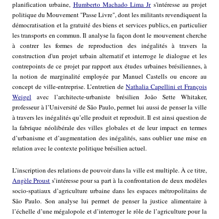
planification urbaine,
Humberto Machado Lima Jr
s'intéresse au projet
politique du Mouvement "Passe Livre", dont les militants revendiquent la
démocratisation et la gratuité des biens et services publics, en particulier
les transports en commun. Il analyse la façon dont le mouvement cherche
à contrer les formes de reproduction des inégalités à travers la
construction d'un projet urbain alternatif et interroge le dialogue et les
contrepoints de ce projet par rapport aux études urbaines brésiliennes, à
la notion de marginalité employée par Manuel Castells ou encore au
concept de ville-entreprise. L’entretien de
Nathalia Capellini et François
Weigel
avec l’architecte-urbaniste brésilien João Sette Whitaker,
professeur à l’Université de São Paulo, permet lui aussi de penser la ville
à travers les inégalités qu’elle produit et reproduit. Il est ainsi question de
la fabrique néolibérale des villes globales et de leur impact en termes
d’urbanisme et d’augmentation des inégalités, sans oublier une mise en
relation avec le contexte politique brésilien actuel.
L’inscription des relations de pouvoir dans la ville est multiple. À ce titre,
Angèle Proust
s’intéresse pour sa part à la confrontation de deux modèles
socio-spatiaux d’agriculture urbaine dans les espaces métropolitains de
São Paulo. Son analyse lui permet de penser la justice alimentaire à
l’échelle d’une mégalopole et d’interroger le rôle de l’agriculture pour la