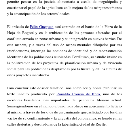
permite pensar en la justicia alimentaria a escala de megalópolis y
cuestionar el papel de la agricultura en la mejora de los márgenes urbanos
y la emancipación de los actores locales.
El artículo de
Félix Gueguen
está centrado en el barrio de la Plaza de la
Hoja de Bogotá y en la reubicación de las personas afectadas por el
conflicto armado en zonas urbanas y su integración en nuevos barrios. De
esta manera, y a través del uso de mapas mentales dibujados por sus
interlocutores, interroga las nociones de identidad y de reconstrucción
identitaria de las poblaciones reubicadas. Por último, su estudio insiste en
la politización de los proyectos de planificación urbana y de vivienda
social para las poblaciones desplazadas por la fuerza, y en los límites de
estos proyectos inacabados.
Para concluir este dossier temático, nos complace y honra publicar un
texto inédito producido por
Ronaldo Correia de Brito
, uno de los
escritores brasileños más importantes del panorama literario actual.
Sumergiéndonos en el mundo urbano, nos ofrece un acercamiento ficticio
al mismo, a través de los ojos de un caminante que, asfixiado por los días
vacíos de su confinamiento y la angustia del coronavirus, se hunde en las
calles desiertas y desoladoras de la laberíntica ciudad de Recife.