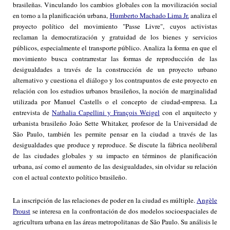
brasileñas. Vinculando los cambios globales con la movilización social
en torno a la planificación urbana,
Humberto Machado Lima Jr.
analiza el
proyecto político del movimiento "Passe Livre", cuyos activistas
reclaman la democratización y gratuidad de los bienes y servicios
públicos, especialmente el transporte público. Analiza la forma en que el
movimiento busca contrarrestar las formas de reproducción de las
desigualdades a través de la construcción de un proyecto urbano
alternativo y cuestiona el diálogo y los contrapuntos de este proyecto en
relación con los estudios urbanos brasileños, la noción de marginalidad
utilizada por Manuel Castells o el concepto de ciudad-empresa. La
entrevista de
Nathalia Capellini y François Weigel
con el arquitecto y
urbanista brasileño João Sette Whitaker, profesor de la Universidad de
São Paulo, también les permite pensar en la ciudad a través de las
desigualdades que produce y reproduce. Se discute la fábrica neoliberal
de las ciudades globales y su impacto en términos de planificación
urbana, así como el aumento de las desigualdades, sin olvidar su relación
con el actual contexto político brasileño.
La inscripción de las relaciones de poder en la ciudad es múltiple.
Angèle
Proust
se interesa en la confrontación de dos modelos socioespaciales de
agricultura urbana en las áreas metropolitanas de São Paulo. Su análisis le