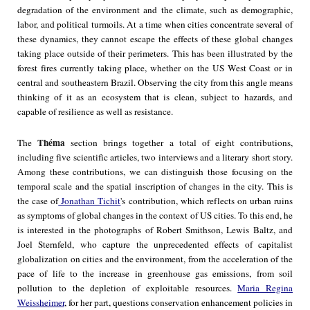
degradation of the environment and the climate, such as demographic,
labor, and political turmoils. At a time when cities concentrate several of
these dynamics, they cannot escape the effects of these global changes
taking place outside of their perimeters. This has been illustrated by the
forest fires currently taking place, whether on the US West Coast or in
central and southeastern Brazil. Observing the city from this angle means
thinking of it as an ecosystem that is clean, subject to hazards, and
capable of resilience as well as resistance.
Théma
The
section brings together a total of eight contributions,
including five scientific articles, two interviews and a literary short story.
Among these contributions, we can distinguish those focusing on the
temporal scale and the spatial inscription of changes in the city. This is
the case of
Jonathan Tichit
's contribution, which reflects on urban ruins
as symptoms of global changes in the context of US cities. To this end, he
is interested in the photographs of Robert Smithson, Lewis Baltz, and
Joel Sternfeld, who capture the unprecedented effects of capitalist
globalization on cities and the environment, from the acceleration of the
pace of life to the increase in greenhouse gas emissions, from soil
pollution to the depletion of exploitable resources.
Maria Regina
Weissheimer
, for her part, questions conservation enhancement policies in