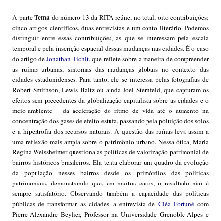
Tema
A parte
do número 13 da RITA reúne, no total, oito contribuições:
cinco artigos científicos, duas entrevistas e um conto literário. Podemos
distinguir entre essas contribuições, as que se interessam pela escala
temporal e pela inscrição espacial dessas mudanças nas cidades. É o caso
do artigo de
Jonathan Tichit
, que reflete sobre a maneira de compreender
as ruínas urbanas, sintomas das mudanças globais no contexto das
cidades estadunidenses. Para tanto, ele se interessa pelas fotografias de
Robert Smithson, Lewis Baltz ou ainda Joel Sternfeld, que capturam os
efeitos sem precedentes da globalização capitalista sobre as cidades e o
meio-ambiente – da aceleração do ritmo de vida até o aumento na
concentração dos gases de efeito estufa, passando pela poluição dos solos
e a hipertrofia dos recursos naturais. A questão das ruínas leva assim a
uma reflexão mais ampla sobre o patrimônio urbano. Nessa ótica, Maria
Regina Weissheimer questiona as políticas de valorização patrimonial de
bairros históricos brasileiros. Ela tenta elaborar um quadro da evolução
da população nesses bairros desde os primórdios das políticas
patrimoniais, demonstrando que, em muitos casos, o resultado não é
sempre satisfatório. Observando também a capacidade das políticas
públicas de transformar as cidades, a entrevista de
Cléa Fortuné
com
Pierre-Alexandre Beylier, Professor na Universidade Grenoble-Alpes e