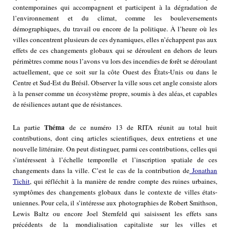
contemporaines qui accompagnent et participent à la dégradation de
l’environnement et du climat, comme les bouleversements
démographiques, du travail ou encore de la politique. À l’heure où les
villes concentrent plusieurs de ces dynamiques, elles n’échappent pas aux
effets de ces changements globaux qui se déroulent en dehors de leurs
périmètres comme nous l’avons vu lors des incendies de forêt se déroulant
actuellement, que ce soit sur la côte Ouest des États-Unis ou dans le
Centre et Sud-Est du Brésil. Observer la ville sous cet angle consiste alors
à la penser comme un écosystème propre, soumis à des aléas, et capables
de résiliences autant que de résistances.
Théma
La partie
de ce numéro 13 de RITA réunit au total huit
contributions, dont cinq articles scientifiques, deux entretiens et une
nouvelle littéraire. On peut distinguer, parmi ces contributions, celles qui
s’intéressent à l’échelle temporelle et l’inscription spatiale de ces
changements dans la ville. C’est le cas de la contribution de
Jonathan
Tichit
,
qui réfléchit à la manière de rendre compte des ruines urbaines,
symptômes des changements globaux dans le contexte de villes états-
uniennes. Pour cela, il s’intéresse aux photographies de Robert Smithson,
Lewis Baltz ou encore Joel Sternfeld qui saisissent les effets sans
précédents de la mondialisation capitaliste sur les villes et