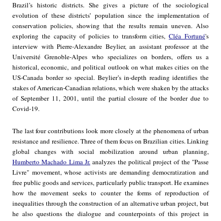
Brazil’s historic districts. She gives a picture of the sociological
evolution of these districts’ population since the implementation of
conservation policies, showing that the results remain uneven. Also
exploring the capacity of policies to transform cities,
Cléa Fortuné
's
interview with Pierre-Alexandre Beylier, an assistant professor at the
Université Grenoble-Alpes who specializes on borders, offers us a
historical, economic, and political outlook on what makes cities on the
US-Canada border so special. Beylier’s in-depth reading identifies the
stakes of American-Canadian relations, which were shaken by the attacks
of September 11, 2001, until the partial closure of the border due to
Covid-19.
The last four contributions look more closely at the phenomena of urban
resistance and resilience. Three of them focus on Brazilian cities. Linking
global changes with social mobilization around urban planning,
Humberto Machado Lima Jr.
analyzes the political project of the "Passe
Livre" movement, whose activists are demanding democratization and
free public goods and services, particularly public transport. He examines
how the movement seeks to counter the forms of reproduction of
inequalities through the construction of an alternative urban project, but
he also questions the dialogue and counterpoints of this project in