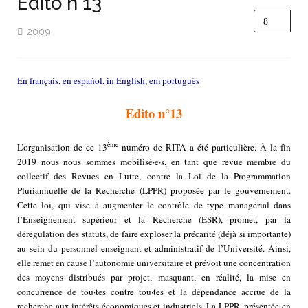
Edito n°13
2009
En français
,
en español
,
in English
,
em português
Edito n°13
ème
L’organisation de ce 13
numéro de RITA a été particulière. À la fin
2019 nous nous sommes mobilisé·e·s, en tant que revue membre du
collectif des Revues en Lutte, contre la Loi de la Programmation
Pluriannuelle de la Recherche (LPPR) proposée par le gouvernement.
Cette loi, qui vise à augmenter le contrôle de type managérial dans
l’Enseignement supérieur et la Recherche (ESR), promet, par la
dérégulation des statuts, de faire exploser la précarité (déjà si importante)
au sein du personnel enseignant et administratif de l’Université. Ainsi,
elle remet en cause l’autonomie universitaire et prévoit une concentration
des moyens distribués par projet, masquant, en réalité, la mise en
concurrence de tou·tes contre tou·tes et la dépendance accrue de la
recherche aux intérêts économiques et industriels. La LPPR, présentée en