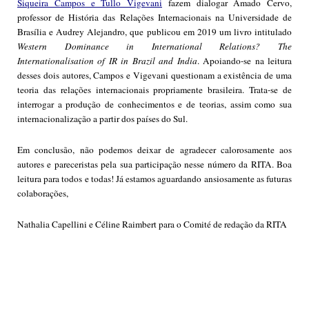
Siqueira Campos e Tullo Vigevani
fazem dialogar Amado Cervo,
professor de História das Relações Internacionais na Universidade de
Brasília e Audrey Alejandro, que publicou em 2019 um livro intitulado
Western Dominance in International Relations? The
Internationalisation of IR in Brazil and India
. Apoiando-se na leitura
desses dois autores, Campos e Vigevani questionam a existência de uma
teoria das relações internacionais propriamente brasileira. Trata-se de
interrogar a produção de conhecimentos e de teorias, assim como sua
internacionalização a partir dos países do Sul.
Em conclusão, não podemos deixar de agradecer calorosamente aos
autores e pareceristas pela sua participação nesse número da RITA. Boa
leitura para todos e todas! Já estamos aguardando ansiosamente as futuras
colaborações,
Nathalia Capellini e Céline Raimbert para o Comité de redação da RITA