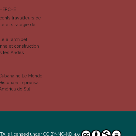
CHERCHE
ents travailleurs de
le et stratégie de
e à l’archipel :
nne et construction
ns les Andes
Cubana no Le Monde
História e Imprensa
 América do Sul
ITA
is licensed under
CC BY-NC-ND 4.0