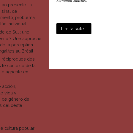
Fernanda Sanchez.
ao presente : a
sinal de
imento, problema
tão individual
Lire la suite...
de do Sul : une
ienne ? Une approche
de la perception
galités au Brésil
s réciproques des
s le contexte de la
té agricole en
 acción,
e vida y
 de género de
s del oeste
N
 e cultura popular: