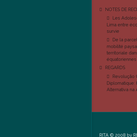
NOTES DE RE
Les Adolesc
Lima entre éco
survie
De la parcell
mobilité paysa
territoriale da
équatoriennes
REGARDS
Revolução 
Diplomatique: 
Alternativa na
RITA
© 2008 by
R