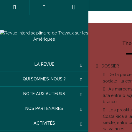
The
LA REVUE
DOSSIER
De la percep
QUI SOMMES-NOUS ?
sociale : la con
As margens
NOTE AUX AUTEURS
luta entre o a
branco
NOS PARTENAIRES
Les prostit
Costa Rica à l
siècle, entre c
ACTIVITÉS
salvatrices