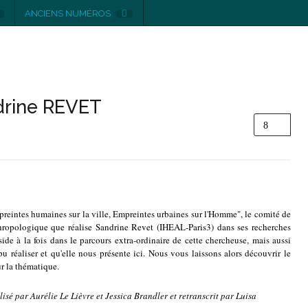
ANCIENS NUMÉROS
drine REVET
eintes humaines sur la ville, Empreintes urbaines sur l'Homme", le comité de
nthropologique que réalise Sandrine Revet (IHEAL-Paris3) dans ses recherches
side à la fois dans le parcours extra-ordinaire de cette chercheuse, mais aussi
pu réaliser et qu'elle nous présente ici. Nous vous laissons alors découvrir le
ur la thématique.
isé par Aurélie Le Lièvre et Jessica Brandler et retranscrit par Luisa