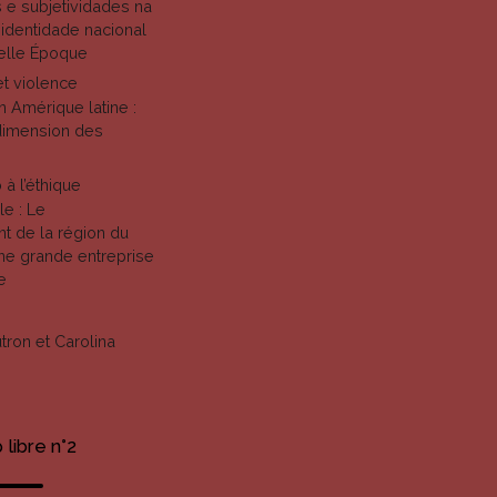
 e subjetividades na
identidade nacional
Belle Époque
et violence
 Amérique latine :
dimension des
 à l’éthique
le : Le
 de la région du
’une grande entreprise
e
tron et Carolina
libre n°2