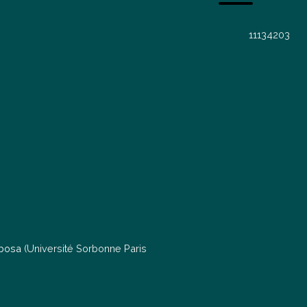
1
1
1
3
4
2
0
3
rbosa
(Université Sorbonne Paris