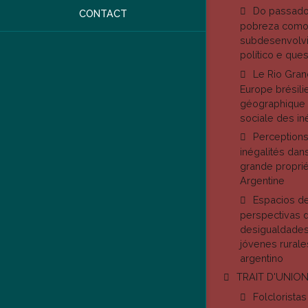
Do passado 
CONTACT
pobreza como 
subdesenvolv
político e ques
Le Rio Gran
Europe brésil
géographique 
sociale des iné
Perception
inégalités dan
grande proprié
Argentine
Espacios de
perspectivas d
desigualdades
jóvenes rurale
argentino
TRAIT D'UNIO
Folcloristas