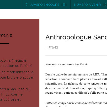
NUMÉRO EN COURS
NUMÉRO À VENIR
ma n°2
Anthropologue San
12543
tion à l’inégalité
Rencontre avec Sandrine Revet.
struction de l’altérité
 da modernização: a
Dans le cadre du premier numéro de RITA, "Empr
çúcar bruto e o açúcar
rédaction a souhaité faire place au travail a
scientifiques. La richesse de cette rencontre ré
dans la qualité du travail empirique qu'elle a 
uées à San José du
regard vivant, curieux et réflexif qu'elle porte s
a fin du XIXème
orruptrices et
Entretien conçu par le comité de rédaction; réal