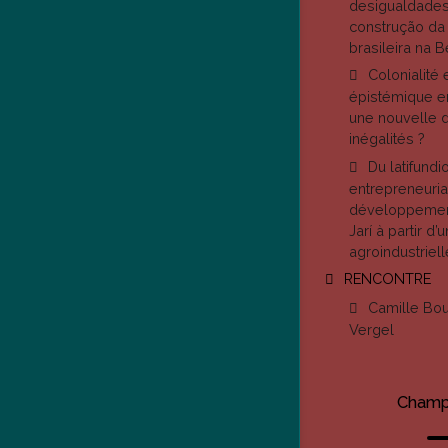
desigualdades
construção da 
brasileira na 
Colonialité 
épistémique en
une nouvelle 
inégalités ?
Du latifundio
entrepreneuria
développement
Jarí à partir d
agroindustriell
RENCONTRE
Camille Bou
Vergel
Champ 