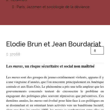
Paris, Jazzmen et sociologie de la déviance
Elodie Brun et Jean Bourdariat
37068
Les
, un risque sécuritaire et social
non maîtrisé
maras
Les
maras
sont des groupes de jeunes extrêmement violents, apparus il y
a une vingtaine d’années, que l’on rencontre principalement en Amérique
centrale et aux Etats-Unis. Le phénomène a pris une telle ampleur que les
gouvernements concernés tentent de circonscrire le problème en
engageant des politiques plus souvent répressives que préventives. Ces
dernières années, les
maras
ont évolué pour faire face à ces politiques en
se dissimulant et en orientant leurs activités vers un banditisme lucratif,
alors que dans les années 1990, les
maras
se combattaient entre elles en