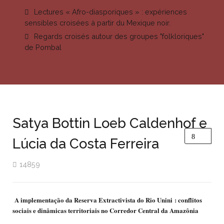
Lectures « Afro-diasporiques » : expériences
sensibles croisées à partir du Mexique noir.
Regards croisés autour des groupes "folkloriques"
de Pombal
Satya Bottin Loeb Caldenhof e
Lúcia da Costa Ferreira
14859
A implementação da Reserva Extractivista do Rio Unini : conflitos
sociais e dinâmicas territoriais no Corredor Central da Amazônia