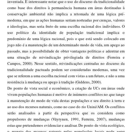
inventada. É interessante notar que o uso do discurso da tradicionalidade
como base dos direitos à permanência humana em áreas destinadas à
conservação ambiental não implica a retomada de uma lógica pré-
moderna, em que as ações humanas seriam norteadas por crenças, valores
e ideologias, mas seria fruto de uma escolha racional dos indivíduos. O
uso político da identidade de população tradicional implica o
predomínio de uma lógica racional, pois o que está sendo colocado em
jogo não é a manutenção de um determinado modo de vida, um apego ao
passado, mas a possibilidade de obter vantagens políticas e adentrar em
uma situação de reivindicação privilegiada de direitos (Ferreira e
Campos, 2000). Nesse sentido, reivindicações centradas no discurso da
tradicionalidade pactuada podem ser consideradas modernas, uma vez
que se referem a uma escolha racional com vistas a um futuro, e não a uma
resistência à mudança ou apego à tradição (Giddens, 2000).
Do ponto de vista social e econômico, a criação de UCs em áreas onde
vivem populações humanas é motivo de inúmeros conflitos no que tange
à manutenção do modo de vida destas populações e seu direito à terra e
ao uso dos recursos naturais, como no caso do rio Unini/AM. Os conflitos
serão analisados a partir da perspectiva que os considera como
propulsores de mudanças (Väyrynen, 1991, Ferreira, 2007), mudanças
estas que pretendemos evidenciar e analisar. Do ponto de vista ecológico,
o manejo dos recursos naturais pelas populações locais pode gerar