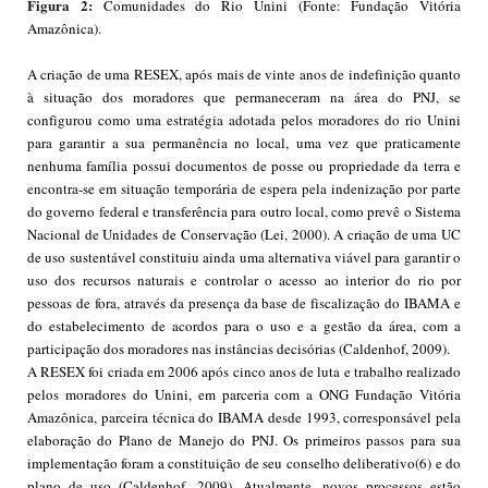
Figura 2:
Comunidades do Rio Unini (Fonte: Fundação Vitória
Amazônica).
A criação de uma RESEX, após mais de vinte anos de indefinição quanto
à situação dos moradores que permaneceram na área do PNJ, se
configurou como uma estratégia adotada pelos moradores do rio Unini
para garantir a sua permanência no local, uma vez que praticamente
nenhuma família possui documentos de posse ou propriedade da terra e
encontra-se em situação temporária de espera pela indenização por parte
do governo federal e transferência para outro local, como prevê o Sistema
Nacional de Unidades de Conservação (Lei, 2000). A criação de uma UC
de uso sustentável constituiu ainda uma alternativa viável para garantir o
uso dos recursos naturais e controlar o acesso ao interior do rio por
pessoas de fora, através da presença da base de fiscalização do IBAMA e
do estabelecimento de acordos para o uso e a gestão da área, com a
participação dos moradores nas instâncias decisórias (Caldenhof, 2009).
A RESEX foi criada em 2006 após cinco anos de luta e trabalho realizado
pelos moradores do Unini, em parceria com a ONG Fundação Vitória
Amazônica, parceira técnica do IBAMA desde 1993, corresponsável pela
elaboração do Plano de Manejo do PNJ. Os primeiros passos para sua
implementação foram a constituição de seu conselho deliberativo(6) e do
plano de uso (Caldenhof, 2009). Atualmente, novos processos estão