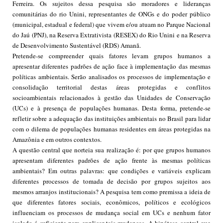
Ferreira. Os sujeitos dessa pesquisa são moradores e lideranças
comunitárias do rio Unini, representantes de ONGs e do poder público
(municipal, estadual e federal) que vivem e/ou atuam no Parque Nacional
do Jaú (PNJ), na Reserva Extrativista (RESEX) do Rio Unini e na Reserva
de Desenvolvimento Sustentável (RDS) Amanã.
Pretende-se compreender quais fatores levam grupos humanos a
apresentar diferentes padrões de ação face à implementação das mesmas
políticas ambientais. Serão analisados os processos de implementação e
consolidação territorial destas áreas protegidas e conflitos
socioambientais relacionados à gestão das Unidades de Conservação
(UCs) e à presença de populações humanas. Desta forma, pretende-se
refletir sobre a adequação das instituições ambientais no Brasil para lidar
com o dilema de populações humanas residentes em áreas protegidas na
Amazônia e em outros contextos.
A questão central que norteia sua realização é: por que grupos humanos
apresentam diferentes padrões de ação frente às mesmas políticas
ambientais? Em outras palavras: que condições e variáveis explicam
diferentes processos de tomada de decisão por grupos sujeitos aos
mesmos arranjos institucionais? A pesquisa tem como premissa a ideia de
que diferentes fatores sociais, econômicos, políticos e ecológicos
influenciam os processos de mudança social em UCs e nenhum fator
isolado é suficiente para explicar tais mudanças. A hipótese central que