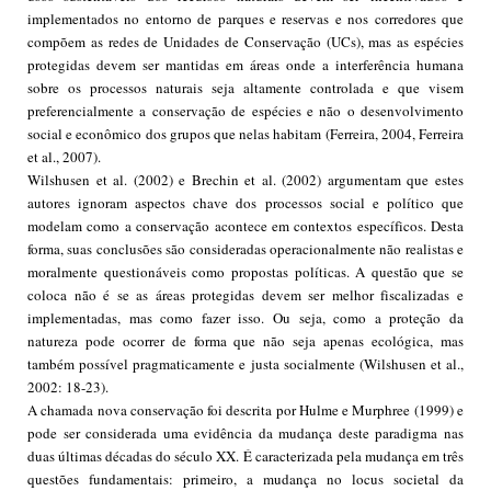
implementados no entorno de parques e reservas e nos corredores que
compõem as redes de Unidades de Conservação (UCs), mas as espécies
protegidas devem ser mantidas em áreas onde a interferência humana
sobre os processos naturais seja altamente controlada e que visem
preferencialmente a conservação de espécies e não o desenvolvimento
social e econômico dos grupos que nelas habitam (Ferreira, 2004, Ferreira
et al., 2007).
Wilshusen et al. (2002) e Brechin et al. (2002) argumentam que estes
autores ignoram aspectos chave dos processos social e político que
modelam como a conservação acontece em contextos específicos. Desta
forma, suas conclusões são consideradas operacionalmente não realistas e
moralmente questionáveis como propostas políticas. A questão que se
coloca não é se as áreas protegidas devem ser melhor fiscalizadas e
implementadas, mas como fazer isso. Ou seja, como a proteção da
natureza pode ocorrer de forma que não seja apenas ecológica, mas
também possível pragmaticamente e justa socialmente (Wilshusen et al.,
2002: 18-23).
A chamada nova conservação foi descrita por Hulme e Murphree (1999) e
pode ser considerada uma evidência da mudança deste paradigma nas
duas últimas décadas do século XX. É caracterizada pela mudança em três
questões fundamentais: primeiro, a mudança no locus societal da