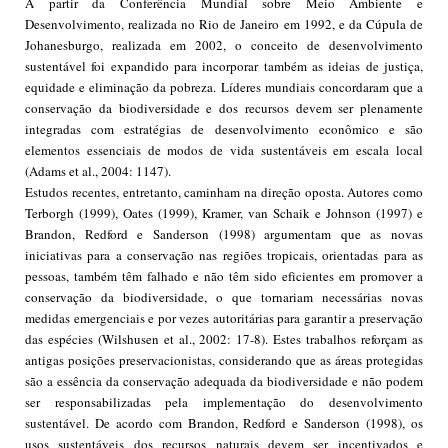
A partir da Conferência Mundial sobre Meio Ambiente e
Desenvolvimento, realizada no Rio de Janeiro em 1992, e da Cúpula de
Johanesburgo, realizada em 2002, o conceito de desenvolvimento
sustentável foi expandido para incorporar também as ideias de justiça,
equidade e eliminação da pobreza. Líderes mundiais concordaram que a
conservação da biodiversidade e dos recursos devem ser plenamente
integradas com estratégias de desenvolvimento econômico e são
elementos essenciais de modos de vida sustentáveis em escala local
(Adams et al., 2004: 1147).
Estudos recentes, entretanto, caminham na direção oposta. Autores como
Terborgh (1999), Oates (1999), Kramer, van Schaik e Johnson (1997) e
Brandon, Redford e Sanderson (1998) argumentam que as novas
iniciativas para a conservação nas regiões tropicais, orientadas para as
pessoas, também têm falhado e não têm sido eficientes em promover a
conservação da biodiversidade, o que tornariam necessárias novas
medidas emergenciais e por vezes autoritárias para garantir a preservação
das espécies (Wilshusen et al., 2002: 17-8). Estes trabalhos reforçam as
antigas posições preservacionistas, considerando que as áreas protegidas
são a essência da conservação adequada da biodiversidade e não podem
ser responsabilizadas pela implementação do desenvolvimento
sustentável. De acordo com Brandon, Redford e Sanderson (1998), os
usos sustentáveis dos recursos naturais devem ser incentivados e