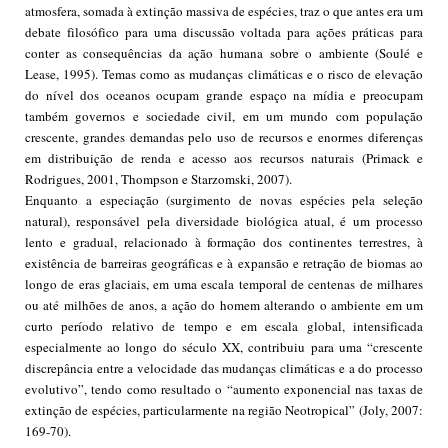
atmosfera, somada à extinção massiva de espécies, traz o que antes era um
debate filosófico para uma discussão voltada para ações práticas para
conter as consequências da ação humana sobre o ambiente (Soulé e
Lease, 1995). Temas como as mudanças climáticas e o risco de elevação
do nível dos oceanos ocupam grande espaço na mídia e preocupam
também governos e sociedade civil, em um mundo com população
crescente, grandes demandas pelo uso de recursos e enormes diferenças
em distribuição de renda e acesso aos recursos naturais (Primack e
Rodrigues, 2001, Thompson e Starzomski, 2007).
Enquanto a especiação (surgimento de novas espécies pela seleção
natural), responsável pela diversidade biológica atual, é um processo
lento e gradual, relacionado à formação dos continentes terrestres, à
existência de barreiras geográficas e à expansão e retração de biomas ao
longo de eras glaciais, em uma escala temporal de centenas de milhares
ou até milhões de anos, a ação do homem alterando o ambiente em um
curto período relativo de tempo e em escala global, intensificada
especialmente ao longo do século XX, contribuiu para uma “crescente
discrepância entre a velocidade das mudanças climáticas e a do processo
evolutivo”, tendo como resultado o “aumento exponencial nas taxas de
extinção de espécies, particularmente na região Neotropical” (Joly, 2007:
169-70).