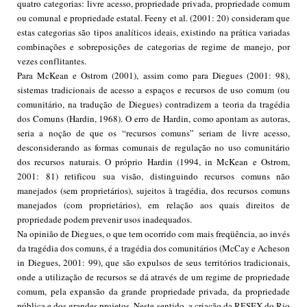
quatro categorias: livre acesso, propriedade privada, propriedade comum
ou comunal e propriedade estatal. Feeny et al. (2001: 20) consideram que
estas categorias são tipos analíticos ideais, existindo na prática variadas
combinações e sobreposições de categorias de regime de manejo, por
vezes conflitantes.
Para McKean e Ostrom (2001), assim como para Diegues (2001: 98),
sistemas tradicionais de acesso a espaços e recursos de uso comum (ou
comunitário, na tradução de Diegues) contradizem a teoria da tragédia
dos Comuns (Hardin, 1968). O erro de Hardin, como apontam as autoras,
seria a noção de que os “recursos comuns” seriam de livre acesso,
desconsiderando as formas comunais de regulação no uso comunitário
dos recursos naturais. O próprio Hardin (1994, in McKean e Ostrom,
2001: 81) retificou sua visão, distinguindo recursos comuns não
manejados (sem proprietários), sujeitos à tragédia, dos recursos comuns
manejados (com proprietários), em relação aos quais direitos de
propriedade podem prevenir usos inadequados.
Na opinião de Diegues, o que tem ocorrido com mais freqüência, ao invés
da tragédia dos comuns, é a tragédia dos comunitários (McCay e Acheson
in Diegues, 2001: 99), que são expulsos de seus territórios tradicionais,
onde a utilização de recursos se dá através de um regime de propriedade
comum, pela expansão da grande propriedade privada, da propriedade
pública e dos grandes projetos. Neste sentido, a criação da RESEX do Rio