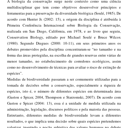
A biologia da conservação surge neste contexto como uma ciência
multidisciplinar que tem como objetivos desenvolver princípios e
ferramentas para a preservação da diversidade biológica (Soulé, 1985). De
acordo com Hunter Jr. (2002: 15), a origem da disciplina é atribuída à
Primeira Conferência Internacional sobre Biologia da Conservação,
realizada em San Diego, Califórnia, em 1978, e ao livro que seguiu,
Conservation Biology, editado por Michael Soulé e Bruce Wilcox
(1980). Segundo Diegues (2000: 10-11), em seus primeiros anos os
debates promovidos pela disciplina concentraram-se “no tamanho e na
forma das áreas protegidas, na escolha de grandes reservas entre várias de
menor tamanho, no estabelecimento de corredores ecológicos, assim
como no desenvolvimento de técnicas para avaliar o risco de extinção de
espécies”.
Medidas de biodiversidade passaram a ser comumente utilizadas para a
tomada de decisões sobre a conservação, especialmente a riqueza de
espécies, isto é, o número de diferentes espécies em determinada área
(Gaston e Spicer, 2004, Thompson e Starzomski, 2007). De acordo com
Gaston e Spicer (2004: 13), essa é a unidade de medida utilizada na
administração, legislação, discursos políticos e pela maioria das pessoas.
Entretanto, diferentes medidas de biodiversidade levam a diferentes
resultados, o que implica uma decisão sobre quais espécies pretendemos
valorizar, inserindo a noção subjetiva dos valores humanos no debate