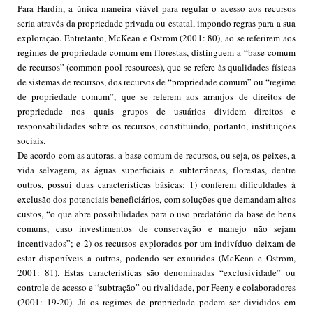
Para Hardin, a única maneira viável para regular o acesso aos recursos
seria através da propriedade privada ou estatal, impondo regras para a sua
exploração. Entretanto, McKean e Ostrom (2001: 80), ao se referirem aos
regimes de propriedade comum em florestas, distinguem a “base comum
de recursos” (common pool resources), que se refere às qualidades físicas
de sistemas de recursos, dos recursos de “propriedade comum” ou “regime
de propriedade comum”, que se referem aos arranjos de direitos de
propriedade nos quais grupos de usuários dividem direitos e
r
esponsabilidades sobre os recursos, constituindo, portanto, instituições
sociais.
De acordo com as autoras, a base comum de recursos, ou seja, os peixes, a
vida selvagem, as águas superficiais e subterrâneas, florestas, dentre
outros, possui duas características básicas: 1) conferem dificuldades à
exclusão dos potenciais beneficiários, com soluções que demandam altos
custos, “o que abre possibilidades para o uso predatório da base de bens
comuns, caso investimentos de conservação e manejo não sejam
incentivados”; e 2) os recursos explorados por um indivíduo deixam de
estar disponíveis a outros, podendo ser exauridos (McKean e Ostrom,
2001: 81). Estas características são denominadas “exclusividade” ou
controle de acesso e “subtração” ou rivalidade, por Feeny e colaboradores
(2001: 19-20). Já os regimes de propriedade podem ser divididos em