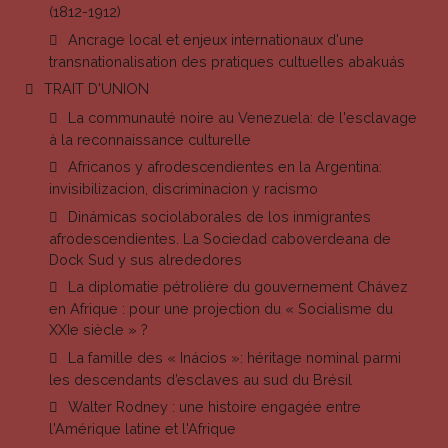
(1812-1912)
Ancrage local et enjeux internationaux d'une
transnationalisation des pratiques cultuelles abakuás
TRAIT D'UNION
La communauté noire au Venezuela: de l'esclavage
à la reconnaissance culturelle
Africanos y afrodescendientes en la Argentina:
invisibilizacion, discriminacion y racismo
Dinámicas sociolaborales de los inmigrantes
afrodescendientes. La Sociedad caboverdeana de
Dock Sud y sus alrededores
La diplomatie pétrolière du gouvernement Chávez
en Afrique : pour une projection du « Socialisme du
XXIe siècle » ?
La famille des « Inácios »: héritage nominal parmi
les descendants d’esclaves au sud du Brésil
Walter Rodney : une histoire engagée entre
l'Amérique latine et l'Afrique