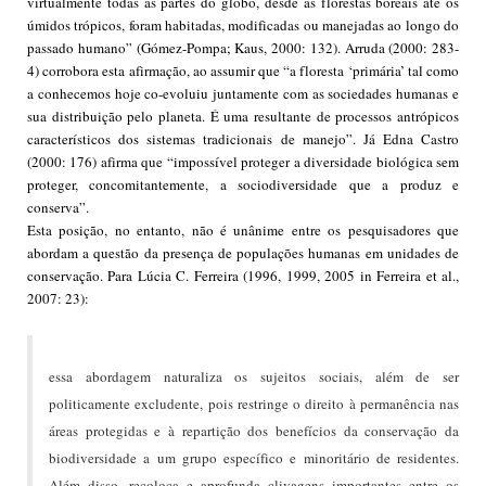
virtualmente todas as partes do globo, desde as florestas boreais até os
úmidos trópicos, foram habitadas, modificadas ou manejadas ao longo do
passado humano” (Gómez-Pompa; Kaus, 2000: 132). Arruda (2000: 283-
4) corrobora esta afirmação, ao assumir que “a floresta ‘primária’ tal como
a conhecemos hoje co-evoluiu juntamente com as sociedades humanas e
sua distribuição pelo planeta. É uma resultante de processos antrópicos
característicos dos sistemas tradicionais de manejo”. Já Edna Castro
(2000: 176) afirma que “impossível proteger a diversidade biológica sem
proteger, concomitantemente, a sociodiversidade que a produz e
conserva”.
Esta posição, no entanto, não é unânime entre os pesquisadores que
abordam a questão da presença de populações humanas em unidades de
conservação. Para Lúcia C. Ferreira (1996, 1999, 2005 in Ferreira et al.,
2007: 23):
essa abordagem naturaliza os sujeitos sociais, além de ser
politicamente excludente, pois restringe o direito à permanência nas
áreas protegidas e à repartição dos benefícios da conservação da
biodiversidade a um grupo específico e minoritário de residentes.
Além disso, recoloca e aprofunda clivagens importantes entre os