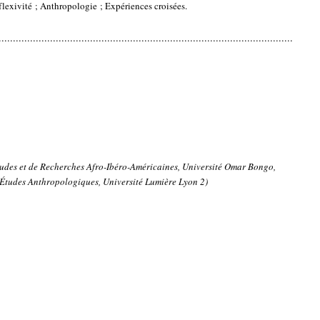
lexivité ; Anthropologie ; Expériences croisées.
.......................................................................................................
tudes et de Recherches Afro-Ibéro-Américaines, Université Omar Bongo,
d’Études Anthropologiques, Université Lumière Lyon 2)