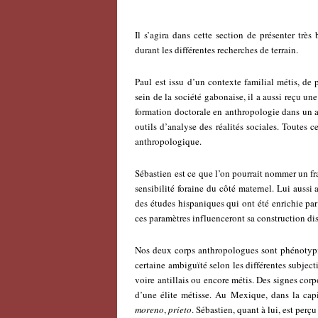
Il s’agira dans cette section de présenter trè
durant les différentes recherches de terrain.
Paul est issu d’un contexte familial métis, de 
sein de la société gabonaise, il a aussi reçu une 
formation doctorale en anthropologie dans un a
outils d’analyse des réalités sociales. Toutes c
anthropologique.
Sébastien est ce que l’on pourrait nommer un fra
sensibilité foraine du côté maternel. Lui aussi a
des études hispaniques qui ont été enrichie pa
ces paramètres influenceront sa construction d
Nos deux corps anthropologues sont phénoty
certaine ambiguïté selon les différentes subject
voire antillais ou encore métis. Des signes corp
d’une élite métisse. Au Mexique, dans la cap
moreno
,
prieto
. Sébastien, quant à lui, est perç