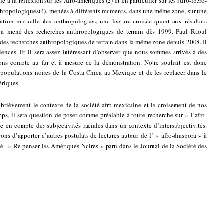
le à la réflexion sur les Afro-amériques
(2)
et en particulier sur les Afro-ibéro-
nthropologiques
(4)
, menées à différents moments, dans une même zone, sur une
tion mutuelle des anthropologues, une lecture croisée quant aux résultats
e a mené des recherches anthropologiques de terrain dès 1999. Paul Raoul
des recherches anthropologiques de terrain dans la même zone depuis 2008. Il
iences. Et il sera assez intéressant d’observer que nous sommes arrivés à des
rons compte au fur et à mesure de la démonstration. Notre souhait est donc
s populations noires de la Costa Chica au Mexique et de les replacer dans le
ériques.
 brièvement le contexte de la société afro-mexicaine et le croisement de nos
s, il sera question de poser comme préalable à toute recherche sur « l’afro-
se en compte des subjectivités raciales dans un contexte d’intersubjectivités.
ons d’apporter d’autres postulats de lectures autour de l’ « afro-diaspora » à
tulé « Re-penser les Amériques Noires » paru dans le Journal de la Société des