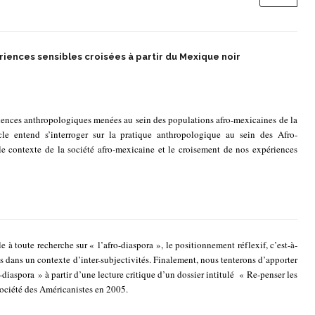
riences sensibles croisées à partir du Mexique noir
ériences anthropologiques menées au sein des populations afro-mexicaines de la
cle entend s’interroger sur la pratique anthropologique au sein des Afro-
le contexte de la société afro-mexicaine et le croisement de nos expériences
e à toute recherche sur « l’afro-diaspora », le positionnement réflexif, c’est-à-
les dans un contexte d’inter-subjectivités. Finalement, nous tenterons d’apporter
o-diaspora » à partir d’une lecture critique d’un dossier intitulé « Re-penser les
Société des Américanistes en 2005.