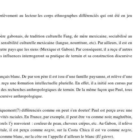
s brièvement au lecteur les corps ethnographes différenciés qui ont été en jeu
père gabonais, de tradition culturelle Fang, de mère mexicaine, sociabilisé au
sensibilité culturelle mexicaine (langue, nourriture, etc). Par ailleurs, il est en
utre pays que les siens (Mexique et Gabon). Par conséquent, il a reçu d’autres
es influences interrogeront sa pratique de terrain et sa construction discursive
nçais blanc. De par son père il est issu d’une famille paysanne, et relève d’une
 reçu une formation intellectuelle plurielle. En effet, il a initié son cursus par
r des recherches anthropologiques de terrain. De la même façon que Paul, tous
iscursive anthropologique.
piquement
(7)
différenciés comme on peut s’en douter! Paul est perçu avec une
ivités raciales. En France, par exemple, il peut être vu comme noir, maghrébin,
orels l’y renvoient : couleur de peau, cheveux crépus, etc. Au Gabon, il relève
itale, il est perçu comme
negro
, sur la Costa Chica il est vu comme
negro
,
u comme blanc, sur la côte on l’appelle d’ailleurs le blanc (
El güero
).