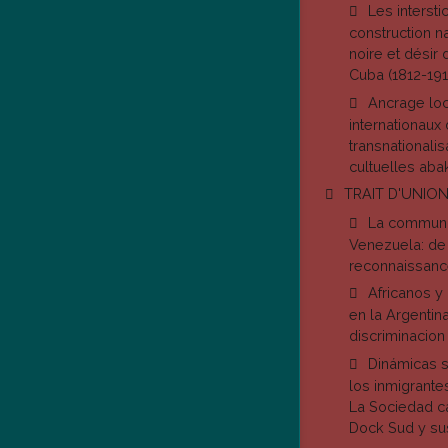
Les intersti
construction na
noire et désir
Cuba (1812-191
Ancrage loc
internationaux
transnationali
cultuelles aba
TRAIT D'UNIO
La communa
Venezuela: de 
reconnaissance
Africanos y
en la Argentina:
discriminacion
Dinámicas s
los inmigrante
La Sociedad 
Dock Sud y su