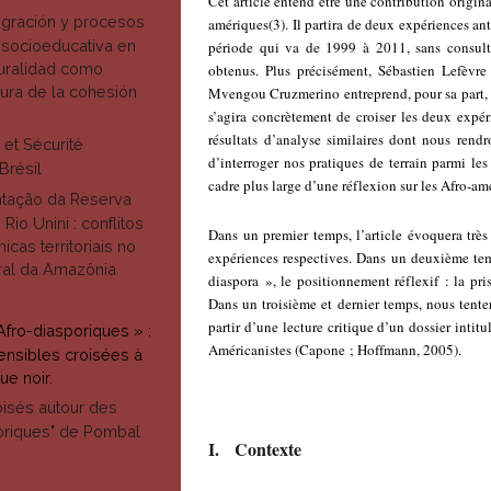
Cet article entend être une contribution origina
igración y procesos
amériques
(3)
. Il partira de deux expériences a
 socioeducativa en
période qui va de 1999 à 2011, sans consulta
ruralidad como
obtenus. Plus précisément, Sébastien Lefèvr
tura de la cohesión
Mvengou Cruzmerino entreprend, pour sa part, 
s’agira concrètement de croiser les deux expér
résultats d’analyse similaires dont nous rend
 et Sécurité
d’interroger nos pratiques de terrain parmi le
Brésil
cadre plus large d’une réflexion sur les Afro-am
tação da Reserva
 Rio Unini : conflitos
Dans un premier temps, l’article évoquera très
icas territoriais no
expériences respectives. Dans un deuxième temp
ral da Amazônia
diaspora », le positionnement réflexif : la pri
Dans un troisième et dernier temps, nous tenter
partir d’une lecture critique d’un dossier inti
Afro-diasporiques » :
Américanistes (Capone ; Hoffmann, 2005).
ensibles croisées à
ue noir.
isés autour des
loriques" de Pombal
I. Contexte