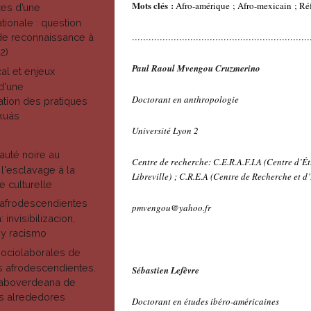
Mots clés :
Afro-amérique ; Afro-mexicain ; Réf
ces d’une
tionale : question
................................................................
 de reconnaissance à
2)
Paul Raoul Mvengou Cruzmerino
al et enjeux
 d'une
Doctorant en anthropologie
sation des pratiques
kuás
Université Lyon 2
N
uté noire au
Centre de recherche: C.E.R.A.F.I.A (Centre d’É
l'esclavage à la
Libreville) ; C.R.E.A (Centre de Recherche et 
 culturelle
 afrodescendientes
pmvengou@yahoo.fr
 invisibilizacion,
 y racismo
ociolaborales de
s afrodescendientes.
Sébastien Lefèvre
caboverdeana de
s alrededores
Doctorant en études ibéro-américaines