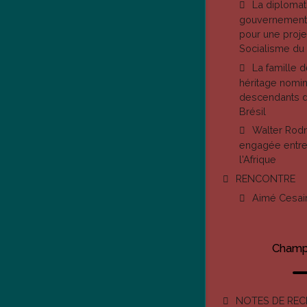
La diplomat
gouvernement 
pour une proje
Socialisme du 
La famille d
héritage nomin
descendants d
Brésil
Walter Rodn
engagée entre 
l'Afrique
RENCONTRE
Aimé Cesai
Champ 
NOTES DE RE