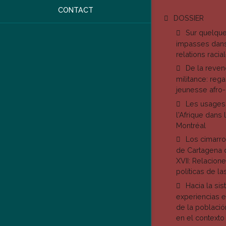
CONTACT
DOSSIER
Sur quelque
impasses dans
relations racia
De la revend
militance: reg
jeunesse afro
Les usages
l'Afrique dans 
Montréal
Los cimarro
de Cartagena d
XVII: Relacione
políticas de l
Hacia la si
experiencias e
de la poblaci
en el contexto