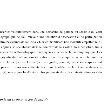
nscrites volontairement dans une démarche de partage du sensible du vécu
hnographique de Paul relève d’une tentative d’observation et de participation
s afro-mexicaines de la Costa Chica en mobilisant une modalité empathique
(8)
.
 appris à se sociabiliser dans le contexte de la Costa Chica. Sébastien, lui, a
tionnements méthodologiques contingents à la démarche anthropologique. Ces
 signification alliant formation discursive hispanique et vécu du terrain. Il a
e » : le
sentipensar
. Le
sentipensar
signifie, pour lui, mettre son corps en tant
 percevoir dans son entièreté la culture étudiée. Par la même, sa démarche
rps
(9)
, une approche d’autant plus pertinente dans le contexte afro-mexicain
présences ou quel jeu de miroir ?