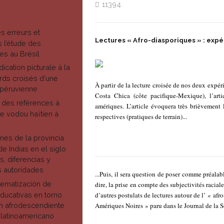
11394
s erreurs et
Lectures « Afro-diasporiques » : expé
 l’étude des
les au Brésil
ication picturale à la
ards croisés d'une
À partir de la lecture croisée de nos deux exp
-péruvienne
Costa Chica (côte pacifique-Mexique), l’arti
 des références à
amériques. L’article évoquera très brièvement 
le vodou haïtien à
respectives (pratiques de terrain)...
nes de la provincia
e Indias en el siglo
s, diferencias y
as autoridades
...Puis, il sera question de poser comme préalabl
stematización de
dire, la prise en compte des subjectivités racia
ducativas en torno
d’autres postulats de lectures autour de l’ « afr
ón afrodescendiente
Amériques Noires » paru dans le Journal de la 
 latinoamericano