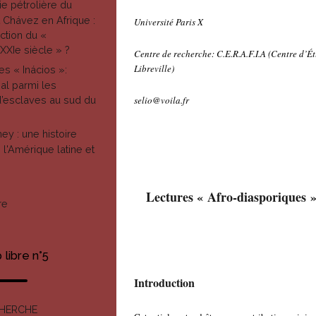
ie pétrolière du
Chávez en Afrique :
Université Paris X
ction du «
XXIe siècle » ?
Centre de recherche: C.E.R.A.F.I.A (Centre d’É
Libreville)
es « Inácios »:
al parmi les
’esclaves au sud du
selio@voila.fr
ey : une histoire
l'Amérique latine et
Lectures « Afro-diasporiques »
re
libre n°5
Introduction
CHERCHE