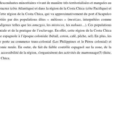
scendantes minoritaires vivant de manière très territorialisées et marquées au
racruz (côte Atlantique) et dans la région de la Costa Chica (côte Pacifique) et
 Cette région de la Costa Chica, qui va approximativement du port d’Acapulco
itée par des populations dites « métisses » (
mestizas
, interprétées comme
ndígenas
telles que les
amuzgos
, les
mixtecos
, les
nahuas
…). Ces populations
niale et de la pratique de l’esclavage. En effet, cette région de la Costa Chica
 espagnole à l’époque coloniale (bétail, coton, café, pêche, sel). En plus, les
 porte au commerce trans-colonial (Les Philippines et le Pérou colonial) et
mie rurale. En outre, du fait du faible contrôle espagnol sur la zone, de la
accessibilité de la région, s’organisèrent des activités de marronnage
(5)
(fuite,
a Chica.