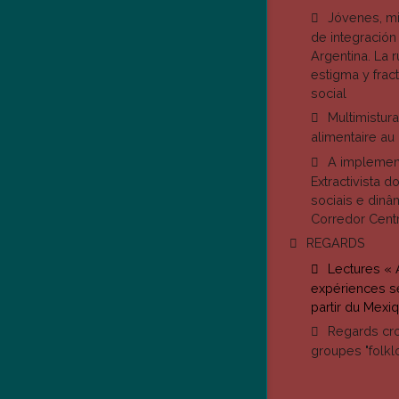
Jóvenes, m
de integración
Argentina. La 
estigma y frac
social
Multimistura
alimentaire au 
A implemen
Extractivista do
sociais e dinâm
Corredor Cent
REGARDS
Lectures « 
expériences s
partir du Mexiq
Regards cro
groupes "folk