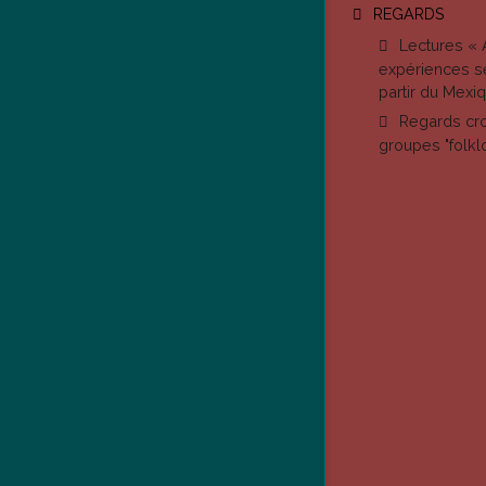
REGARDS
Lectures « 
expériences s
partir du Mexiq
Regards cro
groupes "folk