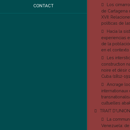
Los cimarro
CONTACT
de Cartagena d
XVII: Relacione
políticas de l
Hacia la si
experiencias e
de la poblaci
en el contexto
Les intersti
construction na
noire et désir
Cuba (1812-191
Ancrage loc
internationaux
transnationali
cultuelles aba
TRAIT D'UNIO
La communa
Venezuela: de 