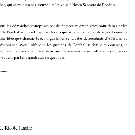
ões, qui se réunissent autour du culte voué à Nossa Senhora do Rosário...
 sont les démarches entreprises par de nombreux organismes pour dépasser les
" de Pombal sont victimes. Je développerai le fait que ces diverses formes de
taine idée que chacun de ces organismes se fait des descendants d’Africains au
 résonnance avec l’idée que les groupes de Pombal se font d’eux-mêmes, je
ment ces derniers ébauchent leurs propres moyens de se mettre en avant, en se
n ouverts par les organismes en question.
ssance.
de Rio de Janeiro