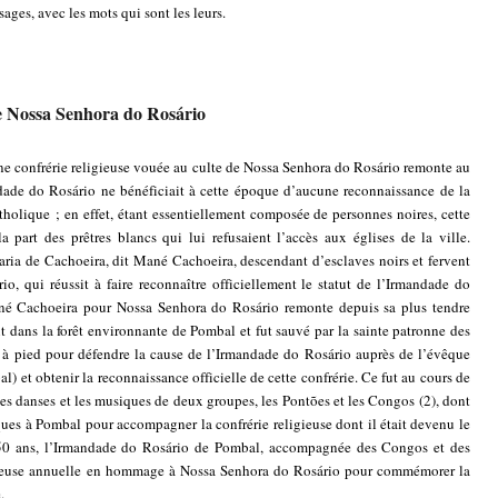
sages, avec les mots qui sont les leurs.
de Nossa Senhora do Rosário
onfrérie religieuse vouée au culte de Nossa Senhora do Rosário remonte au
ade do Rosário ne bénéficiait à cette époque d’aucune reconnaissance de la
catholique ; en effet, étant essentiellement composée de personnes noires, cette
a part des prêtres blancs qui lui refusaient l’accès aux églises de la ville.
ria de Cachoeira, dit Mané Cachoeira, descendant d’esclaves noirs et fervent
, qui réussit à faire reconnaître officiellement le statut de l’Irmandade do
ané Cachoeira pour Nossa Senhora do Rosário remonte depuis sa plus tendre
it dans la forêt environnante de Pombal et fut sauvé par la sainte patronne des
ges à pied pour défendre la cause de l’Irmandade do Rosário auprès de l’évêque
) et obtenir la reconnaissance officielle de cette confrérie. Ce fut au cours de
s danses et les musiques de deux groupes, les Pontões et les Congos (2)
, dont
iques à Pombal pour accompagner la confrérie religieuse dont il était devenu le
 150 ans, l’Irmandade do Rosário de Pombal, accompagnée des Congos et des
igieuse annuelle en hommage à Nossa Senhora do Rosário pour commémorer la
.