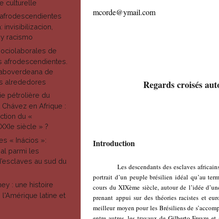
 culturelle
mcorde@ymail.com
 afrodescendientes
 invisibilizacion,
 y racismo
ociolaborales de
s afrodescendientes.
caboverdeana de
s alrededores
Regards croisés aut
ie pétrolière du
Chávez en Afrique :
ction du «
XXIe siècle » ?
es « Inácios »:
Introduction
al parmi les
’esclaves au sud du
Les descendants des esclaves africains emmen
portrait d’un peuple brésilien idéal qu’au te
ey : une histoire
cours du XIXème siècle, autour de l’idée d’un
l'Amérique latine et
prenant appui sur des théories racistes et eu
meilleur moyen pour les Brésiliens de s’accomp
entre autres, les travaux de Gilberto Freyre e