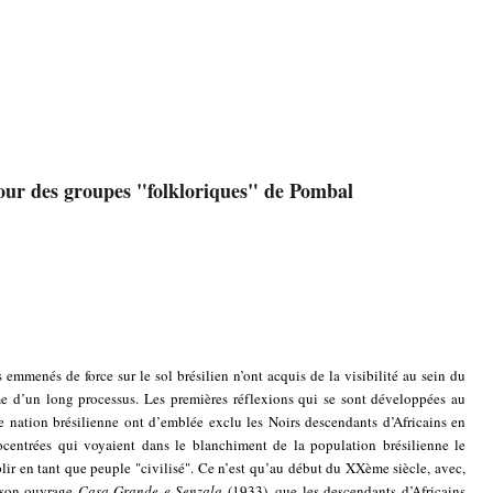
our des groupes "folkloriques" de Pombal
és de force sur le sol brésilien n’ont acquis de la visibilité au sein du
rme d’un long processus. Les premières réflexions qui se sont développées au
e nation brésilienne ont d’emblée exclu les Noirs descendants d’Africains en
rocentrées qui voyaient dans le blanchiment de la population brésilienne le
lir en tant que peuple "civilisé". Ce n’est qu’au début du XXème siècle, avec,
t son ouvrage
Casa Grande e Senzala
(1933), que les descendants d’Africains