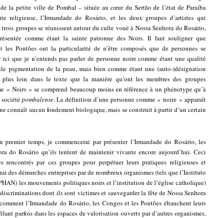
)
de la petite ville de Pombal – située au cœur du Sertão de l’état de Paraíba
rie religieuse, l’Irmandade do Rosário, et les deux groupes d’artistes qui
 trois groupes se réunissent autour du culte voué à Nossa Senhora do Rosário,
présentée comme étant la sainte patronne des Noirs. Il faut souligner que
les Pontões ont la particularité de n’être composés que de personnes se
r ici que je n’entends pas parler de personne noire comme étant une qualité
eule pigmentation de la peau, mais bien comme étant une (auto-)désignation
ai plus loin dans le texte que la manière qu’ont les membres des groupes
mme « Noirs » se comprend beaucoup moins en référence à un phénotype qu’à
a société
pombalense
. La définition d’une personne comme « noire » apparaît
e connaît aucun fondement biologique, mais se construit à partir d’un certain
n premier temps, je commencerai par présenter l’Irmandade do Rosário, les
ra do Rosário qu’ils tentent de maintenir vivante encore aujourd’hui. Ceci
rencontrés par ces groupes pour perpétuer leurs pratiques religieuses et
erai des démarches entreprises par de nombreux organismes (tels que l’Instituto
PHAN) les mouvements politiques noirs et l’institution de l’église catholique)
 discriminations dont ils sont victimes et sauvegarder la fête de Nossa Senhora
r comment l’Irmandade do Rosário, les Congos et les Pontões ébauchent leurs
ilant parfois dans les espaces de valorisation ouverts par d’autres organismes,