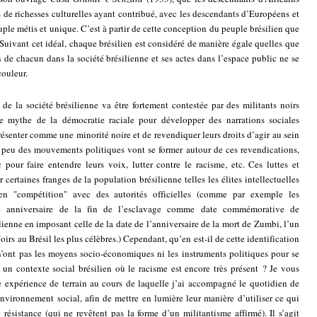
de richesses culturelles ayant contribué, avec les descendants d’Européens et
uple métis et unique. C’est à partir de cette conception du peuple brésilien que
 Suivant cet idéal, chaque brésilien est considéré de manière égale quelles que
n de chacun dans la société brésilienne et ses actes dans l’espace public ne se
couleur.
e la société brésilienne va être fortement contestée par des militants noirs
le mythe de la démocratie raciale pour développer des narrations sociales
présenter comme une minorité noire et de revendiquer leurs droits d’agir au sein
 à peu des mouvements politiques vont se former autour de ces revendications,
pour faire entendre leurs voix, lutter contre le racisme, etc. Ces luttes et
certaines franges de la population brésilienne telles les élites intellectuelles
 en "compétition" avec des autorités officielles (comme par exemple les
e anniversaire de la fin de l’esclavage comme date commémorative de
lienne en imposant celle de la date de l’anniversaire de la mort de Zumbi, l’un
irs au Brésil les plus célèbres.) Cependant, qu’en est-il de cette identification
n’ont pas les moyens socio-économiques ni les instruments politiques pour se
 un contexte social brésilien où le racisme est encore très présent ? Je vous
e expérience de terrain au cours de laquelle j’ai accompagné le quotidien de
environnement social, afin de mettre en lumière leur manière d’utiliser ce qui
 résistance (qui ne revêtent pas la forme d’un militantisme affirmé).
Il s’agit