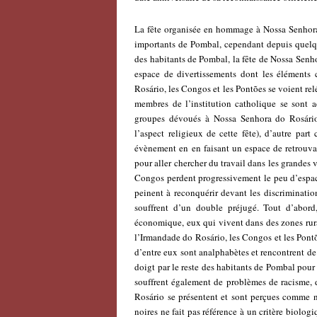
La fête organisée en hommage à Nossa Senhora d
importants de Pombal, cependant depuis quelque
des habitants de Pombal, la fête de Nossa Senho
espace de divertissements dont les éléments 
Rosário, les Congos et les Pontões se voient rel
membres de l’institution catholique se sont a
groupes dévoués à Nossa Senhora do Rosário
l’aspect religieux de cette fête), d’autre par
évènement en en faisant un espace de retrouv
pour aller chercher du travail dans les grandes 
Congos perdent progressivement le peu d’espac
peinent à reconquérir devant les discriminatio
souffrent d’un double préjugé. Tout d’abord,
économique, eux qui vivent dans des zones rura
l’Irmandade do Rosário, les Congos et les Pont
d’entre eux sont analphabètes et rencontrent de
doigt par le reste des habitants de Pombal pou
souffrent également de problèmes de racisme, 
Rosário se présentent et sont perçues comme n
noires ne fait pas référence à un critère biolog