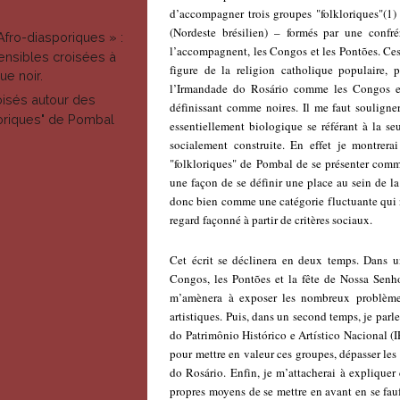
d’accompagner trois groupes "folkloriques"(1
(Nordeste brésilien) – formés par une confré
Afro-diasporiques » :
l’accompagnent, les Congos et les Pontões. Ces
ensibles croisées à
figure de la religion catholique populaire, 
ue noir.
l’Irmandade do Rosário comme les Congos et 
isés autour des
définissant comme noires. Il me faut souligne
loriques" de Pombal
essentiellement biologique se référant à la s
socialement construite. En effet je montrer
"folkloriques" de Pombal de se présenter co
une façon de se définir une place au sein de l
donc bien comme une catégorie fluctuante qui n
regard façonné à partir de critères sociaux.
Cet écrit se déclinera en deux temps. Dans u
Congos, les Pontões et la fête de Nossa Senho
m’amènera à exposer les nombreux problèmes 
artistiques. Puis, dans un second temps, je parl
do Patrimônio Histórico e Artístico Nacional (I
pour mettre en valeur ces groupes, dépasser les
do Rosário. Enfin, je m’attacherai à explique
propres moyens de se mettre en avant en se fauf