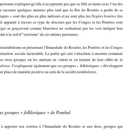
ersonne expliquer qu’elle n’accepterait pas que sa fille se marie avec l’un des
e raconter quelques minutes plus tard que la fête do Rosário a perdu de sa
iques » sont des plus en plus métissés et ne sont plus les
Negões bonitos
(les
, il apparaît à travers ce type de discours que les Congos et les Pontões sont
qui se perçoivent comme blanches) ne souhaitent pas les voir intégrer leur
ondre à la soif d’"exotisme" de ces mêmes personnes.
le misérabilisme en présentant l’Irmandade do Rosário, les Pontões et les Congos
ituation sociale inexorable. La partie qui suit s’attachera à montrer comment
s trois groupes en les mettant en valeur et en tentant de leur offrir de la
alense
. J’expliquerai également que ces groupes « folkloriques » développent
eur place de manière positive au sein de la société
pombalense.
ux groupes « folkloriques » de Pombal
rter son soutien à l’Irmandade do Rosário et aux deux groupes qui