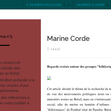
NUMÉRO EN COURS
NUMÉRO À VENIR
ma n°5
Marine Corde
14441
s erreurs et
Regards croisés autour des groupes "folklor
 l’étude des
les au Brésil
ication picturale à la
ards croisés d'une
Cet article aborde le thème de la recherche de r
-péruvienne
de vue des mouvements politiques noirs ou de
 des références à
minorités noires au Brésil, mais en s’intéressa
le vodou haïtien à
social, afin de mettre en lumière d’infimes
"folkloriques" de Pombal (état de Paraíba, Brési