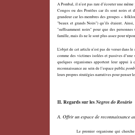
A Pombal, il n’est pas rare d’écouter une même p
Congos ou des Pontões car ils sont noirs et d
grandeur car les membres des groupes « folklor
"beaux et grands Noirs") qu’ils étaient. Ainsi
"suffisamment noirs" pour que des personnes (
famille, mais ils ne le sont plus assez pour rép
L’objet de cet article n’est pas de verser dans 
comme des victimes isolées et passives d’une s
quelques organismes apportent leur appui à ce
reconnaissance au sein de l’espace public
pomb
leurs propres stratégies narratives pour penser l
II.
Regards sur les
Negros do Rosário
A.
Offrir un espace de reconnaissance a
Le premier organisme qui cherche à appo