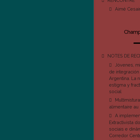
RENCONTRE
Aimé Cesai
Champ 
NOTES DE RE
Jóvenes, m
de integración
Argentina. La 
estigma y frac
social
Multimistura
alimentaire au 
A implemen
Extractivista do
sociais e dinâm
Corredor Cent