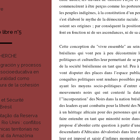
commencèrent à être perçus comme les porteurs 
re
les peuples indigènes, à la constitution d’un pe
s’est élaboré le mythe de la démocratie raciale.
soient ses origines ; par conséquent la positio
libre n°5
font en fonction ni de ses ascendances, ni de sa 
Cette conception du "vivre ensemble" au sein d
brésiliens qui vont peu à peu déconstruire 
CHERCHE
politiques et culturelles leur permettant de se 
igración y procesos
de la société brésilienne en tant que tel. Peu
 socioeducativa en
vont disputer des places dans l’espace public 
ruralidad como
conquêtes politiques sont rendues possibles par 
tura de la cohesión
ayant les moyens socio-politiques d’entrer
mouvements noirs qui ont contesté la dat
l’"incorporation" des Noirs dans la nation brési
 et Sécurité
des leaders ayant combattu pour la liberté des No
Brésil
à un héritage africain pour des personnes qui 
tação da Reserva
faire entendre en tant que minorité noire dans
 Rio Unini : conflitos
propose d’aborder cette question à partir d’un
icas territoriais no
descendants d’Africains dévalorisés dans leur 
ral da Amazônia
leur est imposé et saisir d’infimes moments de