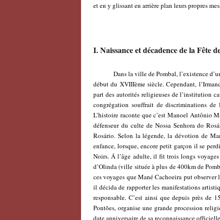
et en y glissant en arrière plan leurs propres mes
I.
Naissance
et décadence de la Fête 
Dans la ville de Pombal, l’existence d’une c
début du XVIIIème siècle. Cependant, l’Irmand
part des autorités religieuses de l’institution 
congrégation souffrait de discriminations de l
L’histoire raconte que c’est Manoel Antônio Ma
défenseur du culte de Nossa Senhora do Rosário
Rosário. Selon la légende, la dévotion de M
enfance, lorsque, encore petit garçon il se perd
Noirs. Á l’âge adulte, il fit trois longs voya
d’Olinda (ville située à plus de 400km de Pombal
ces voyages que Mané Cachoeira put observer le
il décida de rapporter les manifestations artist
responsable. C’est ainsi que depuis près de
Pontões, organise une grande procession rel
date anniversaire de sa reconnaissance officielle