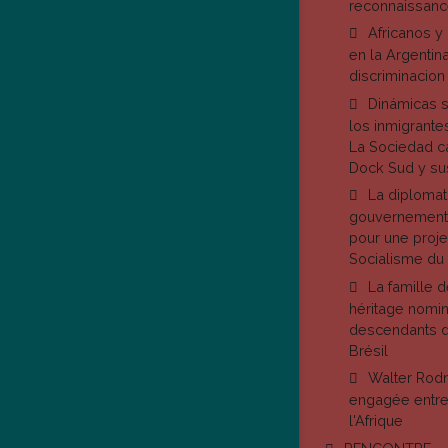
reconnaissance
Africanos y
en la Argentina:
discriminacion
Dinámicas s
los inmigrante
La Sociedad 
Dock Sud y su
La diplomat
gouvernement 
pour une proje
Socialisme du 
La famille d
héritage nomin
descendants d
Brésil
Walter Rodn
engagée entre 
l'Afrique