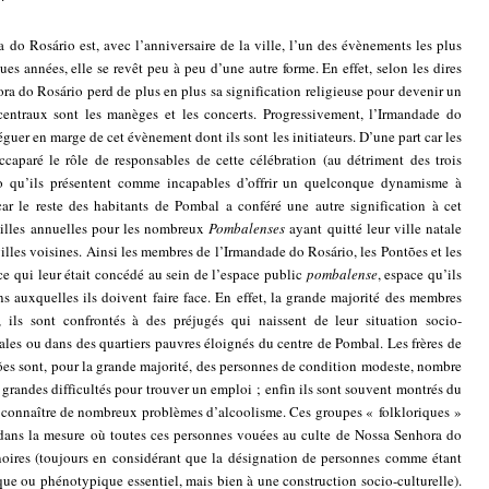
o Rosário est, avec l’anniversaire de la ville, l’un des évènements les plus
s années, elle se revêt peu à peu d’une autre forme. En effet, selon les dires
ra do Rosário perd de plus en plus sa signification religieuse pour devenir un
centraux sont les manèges et les concerts. Progressivement, l’Irmandade do
éguer en marge de cet évènement dont ils sont les initiateurs. D’une part car les
ccaparé le rôle de responsables de cette célébration (au détriment des trois
 qu’ils présentent comme incapables d’offrir un quelconque dynamisme à
t car le reste des habitants de Pombal a conféré une autre signification à cet
ailles annuelles pour les nombreux
Pombalenses
ayant quitté leur ville natale
villes voisines. Ainsi les membres de l’Irmandade do Rosário, les Pontões et les
e qui leur était concédé au sein de l’espace public
pombalense
, espace qu’ils
ns auxquelles ils doivent faire face. En effet, la grande majorité des membres
 ils sont confrontés à des préjugés qui naissent de leur situation socio-
les ou dans des quartiers pauvres éloignés du centre de Pombal. Les frères de
ões sont, pour la grande majorité, des personnes de condition modeste, nombre
 grandes difficultés pour trouver un emploi ; enfin ils sont souvent montrés du
r connaître de nombreux problèmes d’alcoolisme. Ces groupes « folkloriques »
dans la mesure où toutes ces personnes vouées au culte de Nossa Senhora do
oires (toujours en considérant que la désignation de personnes comme étant
ique ou phénotypique essentiel, mais bien à une construction socio-culturelle).