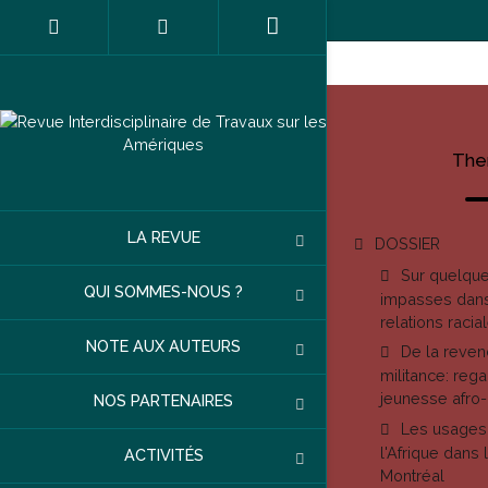
The
LA REVUE
DOSSIER
Sur quelque
QUI SOMMES-NOUS ?
impasses dans
relations racia
NOTE AUX AUTEURS
De la revend
militance: reg
jeunesse afro
NOS PARTENAIRES
Les usages
l'Afrique dans 
ACTIVITÉS
Montréal