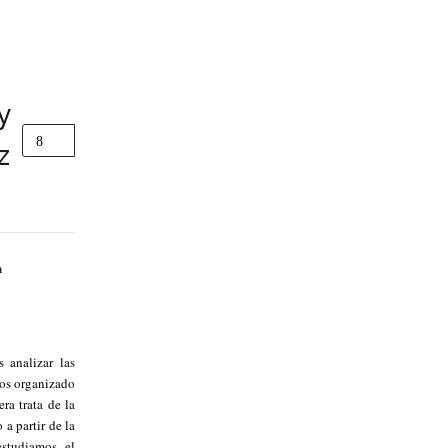
y
z
n
 analizar las
mos organizado
ra trata de la
a partir de la
studiamos el