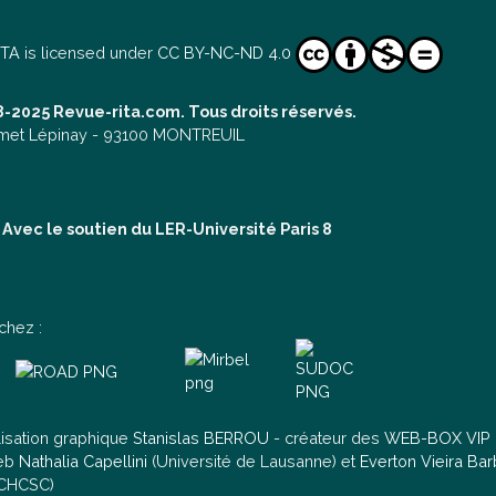
ITA
is licensed under
CC BY-NC-ND 4.0
-2025 Revue-rita.com. Tous droits réservés.
met Lépinay -
93100 MONTREUIL
Avec le soutien du LER-Université Paris 8
chez :
lisation graphique
Stanislas BERROU
- créateur des
WEB-BOX VIP
web
Nathalia Capellini
(Université de Lausanne) et
Everton Vieira Ba
 CHCSC)