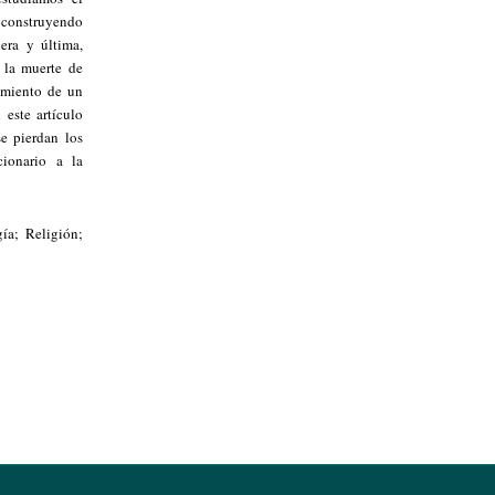
e construyendo
era y última,
 la muerte de
imiento de un
 este artículo
e pierdan los
cionario a la
ía; Religión;