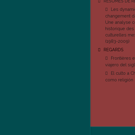
RÉSUMÉS DE 
Les dynami
changement dan
Une analyse c
historique des
culturelles me
(1983-2009)
REGARDS
Frontières e
viajero del si
El culto a 
como religión