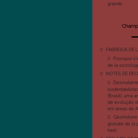
grande
Champ 
FABRIQUE DE 
Pourquoi s'i
de la sociolog
NOTES DE RE
Desmatamen
sustentabilid
(Brasil): uma 
de evolução d
em áreas de 
Géohistoire 
globale de la p
heê)