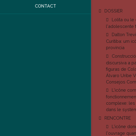
CONTACT
DOSSIER
Lolita ou l
l'adolescente 
Dalton Trev
Curitiba: um ic
província
Construcci
discursiva a pa
figuras de Col
Álvaro Uribe V
Consejos Com
L'icône com
fonctionnemen
complexe: le
dans le systèm
RENCONTRE
L'icône don
l'ouvrage quan