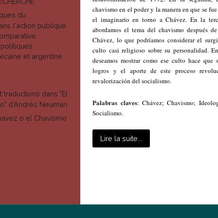
RECHERCHE
chavismo en el poder y la manera en que se fu
ques du
el imaginario en torno a Chávez. En la terc
s l'action publique.
abordamos el tema del chavismo después de
omparative
Chávez, lo que podríamos considerar el surg
 politiques
culto casi religioso sobre su personalidad. En
xicaine et argentine
deseamos mostrar como ese culto hace que s
logros y el aporte de este proceso revolu
revalorización del socialismo.
t traductions dans "El
Palabras claves
: Chávez; Chavismo; Ideolog
glo" d'Andrès Neuman
Socialismo.
Chavez o el Chavismo
Lire la suite...