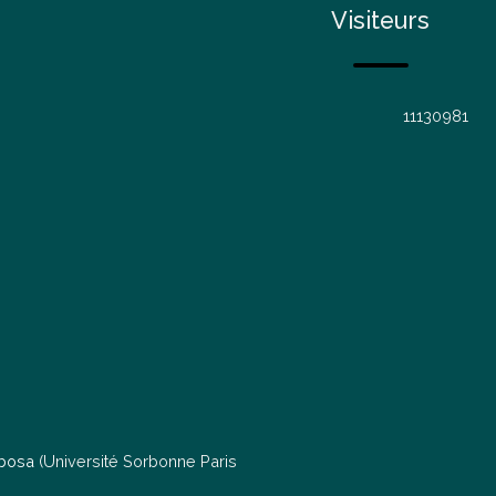
Visiteurs
1
1
1
3
0
9
8
1
rbosa
(Université Sorbonne Paris