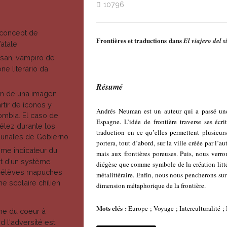
10796
e concept de
Frontières et traductions dans
El viajero del s
fatale
isan, vampiro de
óne literário da
Résumé
ón de una imagen
rtir de íconos y
Andrés Neuman est un auteur qui a passé une
ombia. El caso de
Espagne. L’idée de frontière traverse ses écrit
élez durante los
traduction en ce qu’elles permettent plusieu
unales de Gobierno
portera, tout d’abord, sur la ville créée par l’
me indicateur du
mais aux frontières poreuses. Puis, nous verr
t d'un système
diégèse que comme symbole de la création littér
s élèves mapuches
métalittéraire. Enfin, nous nous pencherons sur 
e scolaire chilien
dimension métaphorique de la frontière.
Mots clés :
Europe ; Voyage ; Interculturalité ; I
ne du coeur à
d l'adversité est