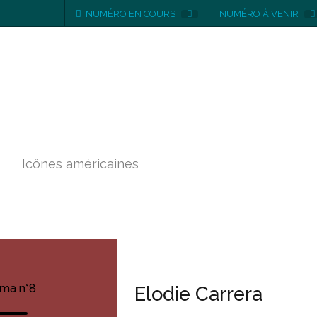
NUMÉRO EN COURS
NUMÉRO À VENIR
Numéro 8
Icônes américaines
ma n°8
Elodie Carrera