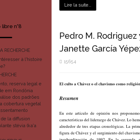
Lire la suite...
libre n°8
Pedro M. Rodriguez 
Janette García Yépe
LA RECHERCHE
ntéresser à l'histoire
15654
ie?
CHERCHE
El culto a Chávez o el chavismo como religió
to, reserva legal e
ade em Rondônia
análise dos padrões
Resumen
a cobertura vegetal
Assentamento
En este artículo de opinión nos proponemos
de la diffusion
características del liderazgo de Chávez. Lo he
lante stévia (ka'a
alrededor de tres etapas cronológicas. La prime
figura de Chávez y el surgimiento del chavismo 
insubordinación de 1992. En la segunda, e