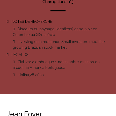
Champ libre n°3
NOTES DE RECHERCHE
Discours du paysage, identité(s) et pouvoir en
Colombie au XIXe siècle
Investing on a metaphor: Small investors meet the
growing Brazilian stock market
REGARDS
Civilizar a embriaguez: notas sobre os usos do
álcool na América Portuguesa
Idolina,28 años
Jean Foyer