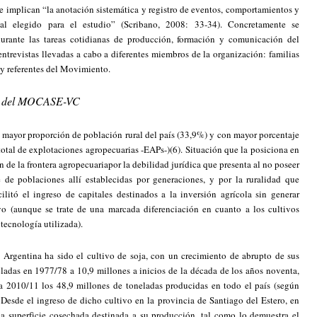
ue implican “la anotación sistemática y registro de eventos, comportamientos y
cial elegido para el estudio” (Scribano, 2008: 33-34). Concretamente se
durante las tareas cotidianas de producción, formación y comunicación del
trevistas llevadas a cabo a diferentes miembros de la organización: familias
 y referentes del Movimiento.
iva del MOCASE-VC
n mayor proporción de población rural del país (33,9%) y con mayor porcentaje
 total de explotaciones agropecuarias -EAPs-)(6). Situación que la posiciona en
 de la frontera agropecuariapor la debilidad jurídica que presenta al no poseer
 de poblaciones allí establecidas por generaciones, y por la ruralidad que
cilitó el ingreso de capitales destinados a la inversión agrícola sin generar
vo (aunque se trate de una marcada diferenciación en cuanto a los cultivos
 tecnología utilizada).
Argentina ha sido el cultivo de soja, con un crecimiento de abrupto de sus
ladas en 1977/78 a 10,9 millones a inicios de la década de los años noventa,
a 2010/11 los 48,9 millones de toneladas producidas en todo el país (según
 Desde el ingreso de dicho cultivo en la provincia de Santiago del Estero, en
a superficie cosechada destinada a su producción, tal como lo demuestra el