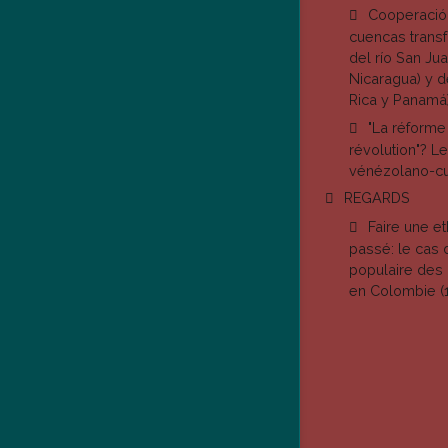
Cooperación
cuencas transf
del río San Jua
Nicaragua) y de
Rica y Panamá
"La réforme
révolution"? Le
vénézolano-cu
REGARDS
Faire une e
passé: le cas 
populaire des 
en Colombie (