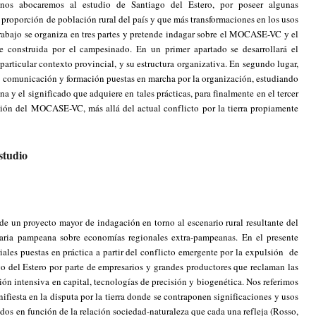
 nos abocaremos al estudio de Santiago del Estero, por poseer algunas
 proporción de población rural del país y que más transformaciones en los usos
 trabajo se organiza en tres partes y pretende indagar sobre el MOCASE-VC y el
te construida por el campesinado. En un primer apartado se desarrollará el
rticular contexto provincial, y su estructura organizativa. En segundo lugar,
s de comunicación y formación puestas en marcha por la organización, estudiando
a y el significado que adquiere en tales prácticas, para finalmente en el tercer
ción del MOCASE-VC, más allá del actual conflicto por la tierra propiamente
studio
 proyecto mayor de indagación en torno al escenario rural resultante del
uaria pampeana sobre economías regionales extra-pampeanas. En el presente
riales puestas en práctica a partir del conflicto emergente por la expulsión de
 del Estero por parte de empresarios y grandes productores que reclaman las
ón intensiva en capital, tecnologías de precisión y biogenética. Nos referimos
ifiesta en la disputa por la tierra donde se contraponen significaciones y usos
dos en función de la relación sociedad-naturaleza que cada una refleja (Rosso,