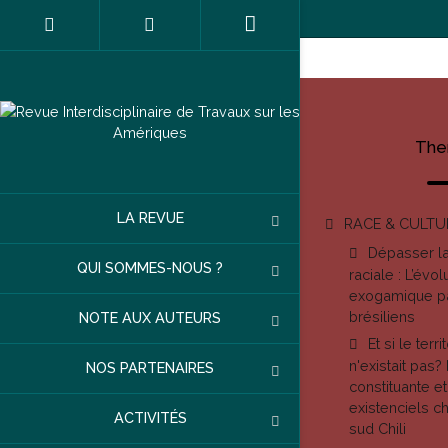
The
LA REVUE
RACE & CULTU
Dépasser la 
QUI SOMMES-NOUS ?
raciale : L’évo
exogamique par
brésiliens
NOTE AUX AUTEURS
Et si le ter
n'existait pas?
NOS PARTENAIRES
constituante et 
existenciels 
ACTIVITÉS
sud Chili