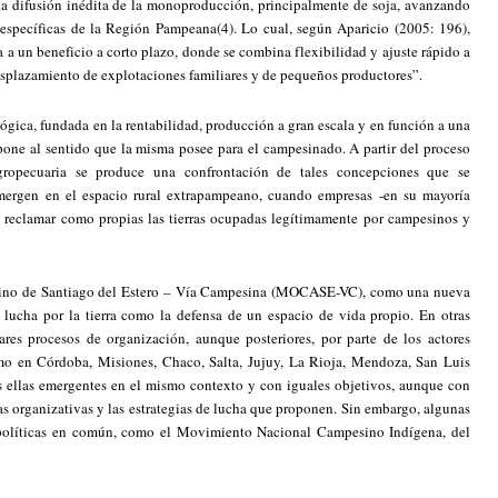
a difusión inédita de la monoproducción, principalmente de soja, avanzando
específicas de la Región Pampeana(4). Lo cual, según Aparicio (2005: 196),
 a un beneficio a corto plazo, donde se combina flexibilidad y ajuste rápido a
splazamiento de explotaciones familiares y de pequeños productores”.
lógica, fundada en la rentabilidad, producción a gran escala y en función a una
pone al sentido que la misma posee para el campesinado. A partir del proceso
ropecuaria se produce una confrontación de tales concepciones que se
 emergen en el espacio rural extrapampeano, cuando empresas -en su mayoría
 reclamar como propias las tierras ocupadas legítimamente por campesinos y
sino de Santiago del Estero – Vía Campesina (MOCASE-VC), como una nueva
a lucha por la tierra como la defensa de un espacio de vida propio. En otras
res procesos de organización, aunque posteriores, por parte de los actores
mo en Córdoba, Misiones, Chaco, Salta, Jujuy, La Rioja, Mendoza, San Luis
 ellas emergentes en el mismo contexto y con iguales objetivos, aunque con
as organizativas y las estrategias de lucha que proponen. Sin embargo, algunas
r políticas en común, como el Movimiento Nacional Campesino Indígena, del