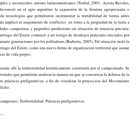
iples y reconocidos autores latinoamericanos (Teubal, 2001; Acosta Reveles,
favoreció en el agro argentino la expansión de la frontera agropecuaria o
e tecnologías que permitieron incrementar la rentabilidad de tierras antes
o implicó el surgimiento de conflictos en torno a la propiedad de la tierra a
dades campesinas y pequeños productores en situación de tenencia precaria.
antiago del Estero comenzó a ser testigo de desalojos judiciales iniciados por
rante generaciones por los pobladores (Barbetta, 2005). Tal situación instó la
iago del Estero, como una nueva forma de organización territorial que asume
acio de vida propio.
asume allí la territorialidad históricamente construida por el campesinado. Se
itoriales que permitirán analizar la manera en que se concretiza la defensa de la
o prácticas prefigurativas, a fin de visualizar la proyección del Movimiento
 dicho.
mpesino; Territorialidad; Prácticas prefigurativas.
---