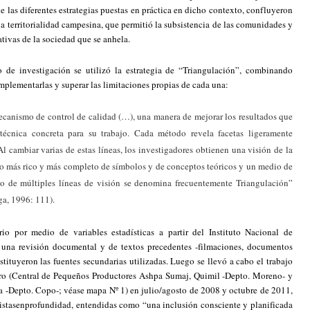
e las diferentes estrategias puestas en práctica en dicho contexto, confluyeron
a territorialidad campesina, que permitió la subsistencia de las comunidades y
ativas de la sociedad que se anhela.
de investigación se utilizó la estrategia de “Triangulación”, combinando
complementarlas y superar las limitaciones propias de cada una:
canismo de control de calidad (…), una manera de mejorar los resultados que
 técnica concreta para su trabajo. Cada método revela facetas ligeramente
Al cambiar varias de estas líneas, los investigadores obtienen una visión de la
to más rico y más completo de símbolos y de conceptos teóricos y un medio de
so de múltiples líneas de visión se denomina frecuentemente Triangulación”
ga, 1996: 111).
io por medio de variables estadísticas a partir del Instituto Nacional de
 una revisión documental y de textos precedentes -filmaciones, documentos
onstituyeron las fuentes secundarias utilizadas. Luego se llevó a cabo el trabajo
ero (Central de Pequeños Productores Ashpa Sumaj, Quimil -Depto. Moreno- y
a -Depto. Copo-; véase mapa Nº 1) en julio/agosto de 2008 y octubre de 2011,
vistasenprofundidad, entendidas como “una inclusión consciente y planificada