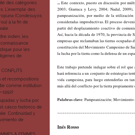
...
ité des catégories
Este contexto, puesto en discusión por múlt
2003; Giarraca y Levy, 2004; Nadal, 2009), 
es. L'exemple des
pampeanización, por medio de la utilización d
oropuna (Condesuyos
consideradas improductivas. El proceso devenid
ou) à la fin de
partir del desplazamiento coactivo de comuni
iale.
Así, hacia la década de 1970, la provincia de S
ître indien, les
empresas que reclamaban las tierras ocupadas du
reconnaissance
constitución del Movimiento Campesino de Sant
stique pour les
la lucha por la tierra como la defensa de un esp
ndigènes de
Este trabajo pretende indagar sobre el rol que 
 CONFLITS
hará referencia a un conjunto de estrategias terr
 et recompositions
vida campesina, para luego entenderlas en tant
ie comme institution
más allá del conflicto por la tierra propiamente
0-1992)
Palabras clave
: Pampeanización; Movimiento ca
upadas y lucha por
 el cásco histórico de
------------------------------------------
ile. Continuidad y
ovimiento de
Inés Rosso
OMMES & FEMMES