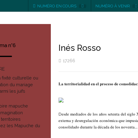
NUMÉRO EN COURS
NUMÉRO À VENIR
ma n°6
Inés Rosso
17266
RE
fixité culturelle ou
La territorialidad en el proceso de consolid
lution du mariage
mi les juifs
ritoire mapuche
 Imagination
esde mediados de los años setenta del siglo X
D
territoires
externa y desregulación económica que impusier
chez les Mapuche du
consolidado durante la década de los noventa...