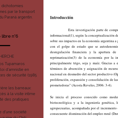
s dichotomies
es par le transport
Introducción
 du Paraná argentin.
Esta investigación parte de compr
informacional(1), según la conceptualización d
libre n°6
sobre sus impactos en la economía argentina a 
con el golpe de estado que se autodenomin
desregulación financiera y la apertura de
CHERCHE
reprimarización(3) de la economía por la i
principalmente trigo, soja y maíz. Gracias a 
ros Tupamaros
términos de absorción y asignación de recurso
loi d'amnistie en
nacional en desmedro del sector productivo (Op
ces de sécurité (1985
proliferación, expansión y consolidación de las
prometedoras” (Acosta Reveles, 2006: 3-4).
ière les barreaux:
cès à la visite intime
Se inicia el proceso conocido como moder
té des pratiques
biotecnológica y a la ingeniería genética,
agropecuarias, acompañada por el incremento d
 d'une société
consecuente disminución del empleo rural (Duran
yaume du Chili: