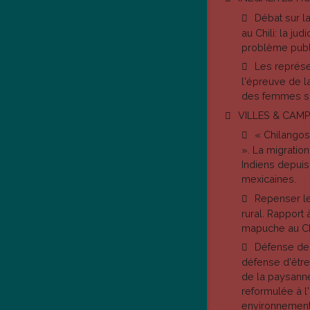
Débat sur l
au Chili: la jud
problème publ
Les représen
l'épreuve de l
des femmes s
VILLES & CAM
« Chilangos
». La migration
Indiens depuis 
mexicaines.
Repenser le
rural. Rapport à
mapuche au Chi
Défense de
défense d'être
de la paysann
reformulée à l
environnemen