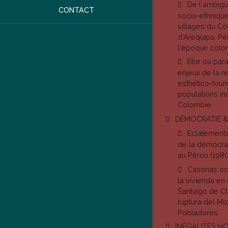
De l'ambigü
CONTACT
socio-ethniqu
villages du C
d'Arequipa, Pér
l'époque colon
Etre ou para
enjeux de la 
esthético-touri
populations i
Colombie.
DÉMOCRATIE &
Eclatements
de la démocrat
au Pérou (198
Casonas oc
la vivienda en
Santiago de Ch
ruptura del M
Pobladores.
INÉGALITÉS H