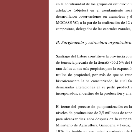
en la cotidianidad de los grupos en estudio” q
artefactos (objetos) en el asentamiento so
desarrollaron observaciones en asambleas y 
MOCASE-VC; a la par de la realización de 12 en
campesinas, delegados de las centrales zonales,
B. Surgimiento y estructura organizat
Santiago del Estero constituye la provincia co
de tenencia precaria de la tierra(5)(55,16% del
una de las zonas más propicias para la expansión
títulos de propiedad, por más de que se trate
históricamente la ha caracterizado, lo cual fa
demasiadas alteraciones en su perfil producti
incorporados, al destino de la producción y a la
El ícono del proceso de pampeanización en la 
niveles de producción: de 2,5 millones de tone
para alcanzar diez años después en la campañ
Ministerio de Agricultura, Ganadería y Pesca).
1976, ha tenido un crecimiento sostenido de l