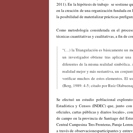
2011). En la hipótesis de trabajo se sostiene qu
en la creación de una organización fundada en l
la posibilidad de materializar prácticas prefigur
Como metodología considerada en el proceso 
técnicas cuantitativas y cualitativas, a fin de 
“(…) la Triangulación es básicamente un me
un investigador obtiene tras aplicar una
diferentes de la misma realidad simbólica. 
realidad mejor y más sustantiva, un conjun
verificar muchos de estos elementos. El u
(Berg, 1989: 4-5; citado por Ruíz Olabuena
Se efectuó un estudio poblacional explorator
Estadística y Censos (INDEC) que, junto con
oficiales, cartas públicas y diarios locales-, c
de campo en la provincia de Santiago del Est
Central Campesina Tres Fronteras, Paraje Loren
a través de observacionesparticipantes y entre