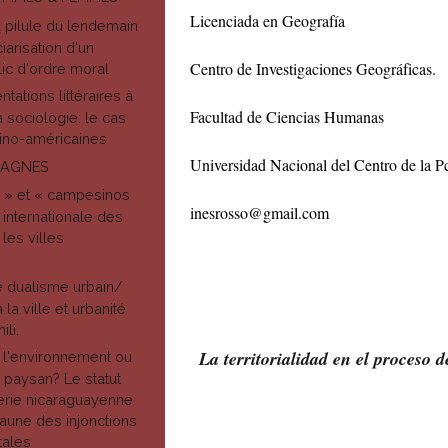
Licenciada en Geografía
a pilule du lendemain
iciarisation d'un
Centro de Investigaciones Geográficas.
ic d'ordre moral
tations littéraires à
Facultad de Ciencias Humanas
a sociologie: le cas
ino-américaines
Universidad Nacional del Centro de la Pc
PAGNES
 » et « campesinos
inesrosso@gmail.com
 internationale des
les villes
 dualisme urbain/
 la ville et urbanité
li.
La territorialidad en el proceso
 l'environnement ou
 paysan? Le statut
erie nicaraguayenne
'aune des injonctions
tales