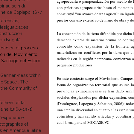
agropecuaria o pampeanización por medio de l
oir au sein du
con prácticas agropecuarias hasta el momento 
ène de Copiapo, 1677
constituyó “un avance de una agricultura ligada
precios con uso extensivo de mano de obra y de
ferencias,
esigualdades.
onstrucción
La concepción de la tierra difundida por dicha 
o en Bogotá.
demanda externa de materias primas, se contra
conocido como expansión de la frontera ag
alidad en el proceso
materializan en conflictos por la tierra que
ión del Movimiento
radicadas en la región pampeana- comienzan a
Santiago del Estero,
pequeños productores.
 German-ness within
En este contexto surge el Movimiento Campe
tic Space : The
forma de organización territorial que asume l
tine Community of
provincias extrapampeanas se han dado simila
sociales desplazados por dicha expansión, co
telheim et la
(Domínguez, Lapegna y Sabatino, 2006); todas
aine (1960-1971)
una amplia diversidad en cuanto a las estructur
coinciden y han sabido articular y coordina
l'expérience
cual forma parte el MOCASE-VC.
otographies et
s en Amérique latine