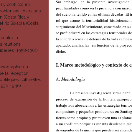
Sin embargo, en la presente investigación
 y conflicto en
peculiaridades como ser la provincia con mayor
ronterizas: los casos
del suelo ha tenido en las últimas décadas. El
n (Costa Rica y
rol que asume la territorialidad históricamen
l río Sixaola (Costa
surgimiento del Movimiento, enmarcado en su pa
)
se profundizará en las estrategias territoriale
 contre la
la concretización de defensa de la vida campesin
s relations
apartado, analizarlas en función de la proyec
baines (1958-1961)
dicho.
I. Marco metodológico y contexto de e
thnographie du
de la réception
A. Metodología
politiques culturelles
1930-1946)
La presente investigación forma parte de un
proceso de expansión de la frontera agropec
trabajo nos abocaremos a las estrategias territo
campesinos y pequeños productores en Santiago
tierras como propias y promueven una explotaci
a un conflicto porque existe una disidencia man
divergentes de la misma que pueden ser entendi