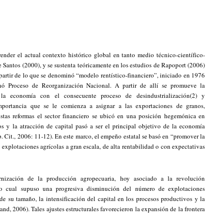
ender el actual contexto histórico global en tanto medio técnico-científico-
e Santos (2000), y se sustenta teóricamente en los estudios de Rapoport (2006)
partir de lo que se denominó “modelo rentístico-financiero”, iniciado en 1976
ó Proceso de Reorganización Nacional. A partir de allí se promueve la
 la economía con el consecuente proceso de desindustrialización(2) y
mportancia que se le comienza a asignar a las exportaciones de granos,
estas reformas el sector financiero se ubicó en una posición hegemónica en
s y la atracción de capital pasó a ser el principal objetivo de la economía
. Cit., 2006: 11-12). En este marco, el empeño estatal se basó en “promover la
 explotaciones agrícolas a gran escala, de alta rentabilidad o con expectativas
nización de la producción agropecuaria, hoy asociado a la revolución
 lo cual supuso una progresiva disminución del número de explotaciones
e su tamaño, la intensificación del capital en los procesos productivos y la
d, 2006). Tales ajustes estructurales favorecieron la expansión de la frontera