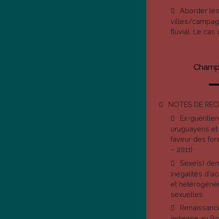
Aborder le
villes/campagn
fluvial. Le cas
Champ 
NOTES DE RE
Ex-guérille
uruguayens et 
faveur des for
– 2011)
Sexe(s) derr
inégalités d'ac
et hétérogénéi
sexuelles
Renaissance
indienne au Ro