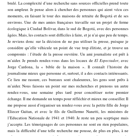
brulé. La complexité d’une recherche sans sources officielles prend toute
son ampleur. Je pense alors à chercher des personnes qui aient vécu ces
moments, en faisant le tour des maisons de retraite de Bogotá et de ses
environs. Une de mes amies françaises travaille sur un projet de ferme
écologique à Ciudad Bolivar, dans le sud de Bogotá, avec des personnes
âgées. Mais, les contacts sont difficiles à faire, et je n’ai que peu de temps.
Je reviens donc sur la décision de ne pas utiliser la presse, puisque je
considère qu’elle véhicule un point de vue trop élitiste, et je trouve un
compromis : l’étude de la presse ouvrière. Un ami journaliste est prêt à
m’aider. Je prends rendez-vous dans les locaux de
El Espectador
, avec
Jorge Cardona, la « bible de la maison ». Il connaît l’histoire du
journalisme mieux que personne et, surtout, il a des contacts intéressants.
Ce lieu me rassure, ces bureaux sont chaleureux, les gens sont prêts à
m’aider. Nous faisons un point sur mes recherches et prenons un autre
rendez-vous, une semaine plus tard pour concrétiser notre premier
échange. Il me demande un temps pour réfléchir et mieux me conseiller. Il
me propose aussi d’organiser un rendez-vous avec la petite fille de Jorge
Eliecer Gaitan, et avec le fils de Guillermo Nanetti, les ministres de
l’Education Nationale de 1941 et 1940. Je reste un peu sceptique mais
j’accepte. Les témoignages de ces personnes ne sont en rien populaires,
mais la difficulté d’une telle recherche me pousse, de plus en plus, à ne