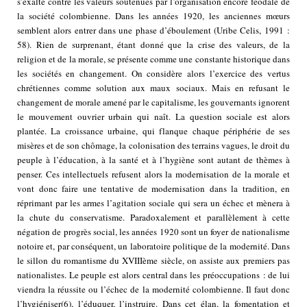
s’exalte contre les valeurs soutenues par l’organisation encore féodale de
la société colombienne. Dans les années 1920, les anciennes mœurs
semblent alors entrer dans une phase d’éboulement (Uribe Celis, 1991 :
58). Rien de surprenant, étant donné que la crise des valeurs, de la
religion et de la morale, se présente comme une constante historique dans
les sociétés en changement. On considère alors l’exercice des vertus
chrétiennes comme solution aux maux sociaux. Mais en refusant le
changement de morale amené par le capitalisme, les gouvernants ignorent
le mouvement ouvrier urbain qui naît. La question sociale est alors
plantée. La croissance urbaine, qui flanque chaque périphérie de ses
misères et de son chômage, la colonisation des terrains vagues, le droit du
peuple à l’éducation, à la santé et à l’hygiène sont autant de thèmes à
penser. Ces intellectuels refusent alors la modernisation de la morale et
vont donc faire une tentative de modernisation dans la tradition, en
réprimant par les armes l’agitation sociale qui sera un échec et mènera à
la chute du conservatisme. Paradoxalement et parallèlement à cette
négation de progrès social, les années 1920 sont un foyer de nationalisme
notoire et, par conséquent, un laboratoire politique de la modernité. Dans
le sillon du romantisme du XVIIIème siècle, on assiste aux premiers pas
nationalistes. Le peuple est alors central dans les préoccupations : de lui
viendra la réussite ou l’échec de la modernité colombienne. Il faut donc
l’hygiéniser
(6)
, l’éduquer, l’instruire. Dans cet élan, la fomentation et