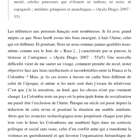
moral, créoles paresseux qui n’étaient ni indiens, ni noirs, ni
espagnols ; mulâtres grimpeurs et anarchiques » (Ayala Diago, 2007 :
55).
Les références aux penseurs français sont nombreuses. Je lis avec grand
mépris ce que Nous leur
s
avons très bien enseigné, à haïr l’Autre, celui
qui est différent. Et pourtant, Nous ne nous sommes jamais qualifiés nous-
même, comme eux le font, de « Race […] caractérisée par sa paresse, la
tristesse et l’arrogance » (Ayala Diago, 2007 : 55)
(5)
. Une nouvelle
difficulté vient de me sauter au visage, comment prendre du recul, rester
objective face aux liens intellectuels si inconfortables entre la France et la
Colombie ? Mais, je lis ces textes à travers un cadre bien différent de
celui de l’époque, et même si les mots sont durs j’essaie de relativiser.
C’est que j’ai la sensation, au fond, que les choses n’ont pas vraiment
changé. La Colombie reste un pays où la principale forme de socialisation
me paraît être l’exclusion de l’Autre. Presque un siècle est passé depuis la
rédaction de cette revue et pourtant la situation me semble similaire.
Alors que les avancées technologiques nous propulsent chaque jour plus
loin vers le futur, les Colombiens me semblent figés dans un contexte
politique et social sans issue, celui d’un conflit armé qui a transformé la
violence en quotidienneté et qui favorise l’organisation hiérarchique de