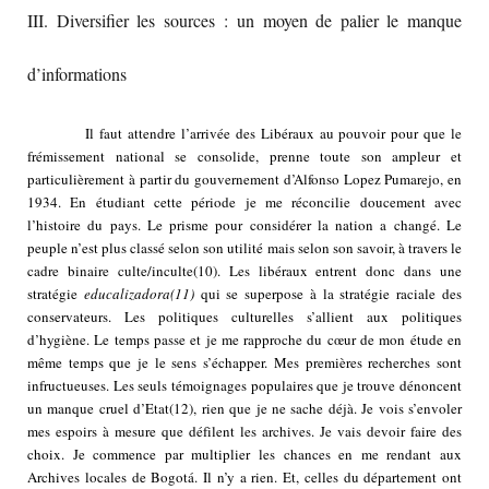
III. Diversifier les sources : un moyen de palier le manque
d’informations
Il faut attendre l’arrivée des Libéraux au pouvoir pour que le
frémissement national se consolide, prenne toute son ampleur et
particulièrement à partir du gouvernement d’Alfonso Lopez Pumarejo, en
1934. En étudiant cette période je me réconcilie doucement avec
l’histoire du pays. Le prisme pour considérer la nation a changé. Le
peuple n’est plus classé selon son utilité mais selon son savoir, à travers le
cadre binaire culte/inculte
(10)
. Les libéraux entrent donc dans une
stratégie
educalizadora
(11)
qui se superpose à la stratégie raciale des
conservateurs. Les politiques culturelles s’allient aux politiques
d’hygiène. Le temps passe et je me rapproche du cœur de mon étude en
même temps que je le sens s’échapper. Mes premières recherches sont
infructueuses. Les seuls témoignages populaires que je trouve dénoncent
un manque cruel d’Etat
(12)
, rien que je ne sache déjà. Je vois s’envoler
mes espoirs à mesure que défilent les archives. Je vais devoir faire des
choix. Je commence par multiplier les chances en me rendant aux
Archives locales de Bogotá. Il n’y a rien. Et, celles du département ont