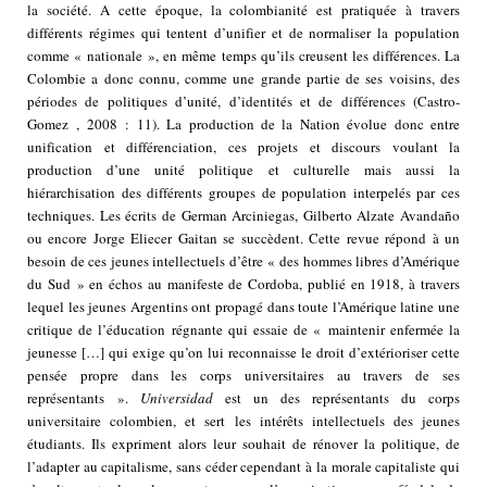
la société. A cette époque, la colombianité est pratiquée à travers
différents régimes qui tentent d’unifier et de normaliser la population
comme « nationale », en même temps qu’ils creusent les différences. La
Colombie a donc connu, comme une grande partie de ses voisins, des
périodes de politiques d’unité, d’identités et de différences (Castro-
Gomez , 2008 : 11). La production de la Nation évolue donc entre
unification et différenciation, ces projets et discours voulant la
production d’une unité politique et culturelle mais aussi la
hiérarchisation des différents groupes de population interpelés par ces
techniques. Les écrits de German Arciniegas, Gilberto Alzate Avandaño
ou encore Jorge Eliecer Gaitan se succèdent. Cette revue répond à un
besoin de ces jeunes intellectuels d’être « des hommes libres d’Amérique
du Sud » en échos au manifeste de Cordoba, publié en 1918, à travers
lequel les jeunes Argentins ont propagé dans toute l’Amérique latine une
critique de l’éducation régnante qui essaie de « maintenir enfermée la
jeunesse […] qui exige qu’on lui reconnaisse le droit d’extérioriser cette
pensée propre dans les corps universitaires au travers de ses
représentants ».
Universidad
est un des représentants du corps
universitaire colombien, et sert les intérêts intellectuels des jeunes
étudiants. Ils expriment alors leur souhait de rénover la politique, de
l’adapter au capitalisme, sans céder cependant à la morale capitaliste qui