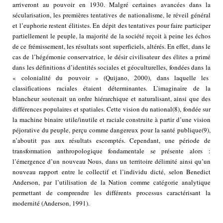
arriveront au pouvoir en 1930. Malgré certaines avancées dans la
sécularisation, les premières tentatives de nationalisme, le réveil général
et l’euphorie restent élitistes. En dépit des tentatives pour faire participer
partiellement le peuple, la majorité de la société reçoit à peine les échos
de ce frémissement, les résultats sont superficiels, altérés. En effet, dans le
cas de l’hégémonie conservatrice, le désir civilisateur des élites a primé
dans les définitions d’identités sociales et géoculturelles, fondées dans la
« colonialité du pouvoir » (Quijano, 2000), dans laquelle les
classifications raciales étaient déterminantes. L’imaginaire de la
blancheur soutenait un ordre hiérarchique et naturalisant, ainsi que des
différences populaires et spatiales. Cette vision du national
(8)
, fondée sur
la machine binaire utile/inutile et raciale construite à partir d’une vision
péjorative du peuple, perçu comme dangereux pour la santé publique
(9)
,
n’aboutit pas aux résultats escomptés. Cependant, une période de
transformation anthropologique fondamentale se présente alors :
l’émergence d’un nouveau Nous, dans un territoire délimité ainsi qu’un
nouveau rapport entre le collectif et l’individu dicté, selon Benedict
Anderson, par l’utilisation de la Nation comme catégorie analytique
permettant de comprendre les différents processus caractérisant la
modernité (Anderson, 1991).