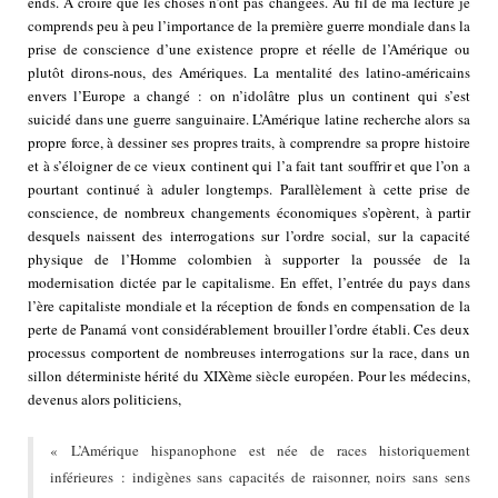
ends. A croire que les choses n’ont pas changées. Au fil de ma lecture je
comprends peu à peu l’importance de la première guerre mondiale dans la
prise de conscience d’une existence propre et réelle de l’Amérique ou
plutôt dirons-nous, des Amériques. La mentalité des latino-américains
envers l’Europe a changé : on n’idolâtre plus un continent qui s’est
suicidé dans une guerre sanguinaire. L’Amérique latine recherche alors sa
propre force, à dessiner ses propres traits, à comprendre sa propre histoire
et à s’éloigner de ce vieux continent qui l’a fait tant souffrir et que l’on a
pourtant continué à aduler longtemps. Parallèlement à cette prise de
conscience, de nombreux changements économiques s’opèrent, à partir
desquels naissent des interrogations sur l’ordre social, sur la capacité
physique de l’Homme colombien à supporter la poussée de la
modernisation dictée par le capitalisme. En effet, l’entrée du pays dans
l’ère capitaliste mondiale et la réception de fonds en compensation de la
perte de Panamá vont considérablement brouiller l’ordre établi. Ces deux
processus comportent de nombreuses interrogations sur la race, dans un
sillon déterministe hérité du XIXème siècle européen. Pour les médecins,
devenus alors politiciens,
« L’Amérique hispanophone est née de races historiquement
inférieures : indigènes sans capacités de raisonner, noirs sans sens