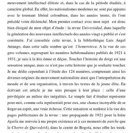
mouvement intellectuel élitiste et, dans le cas de la période étudiée, à
caractère global. En effet, les nationalismes modernes ne sont pas apparus
avec le tournant libéral colombien, dans les années trente, ils l’ont
précédé voire déclenché. Mon premier contact avec mon sujet est donc
bien éloigné de mon objet d’étude : la revue
Universidad
, dans laquelle
la génération des nouveaux intellectuels des années vingt a publié et s’est
construite. J’ai consultée cette revue, à la bibliothèque Luis Angel
Arrango, dans cette salle sombre qu’est l’
hemeroteca
. A la vue de ces
gros volumes, regroupant les numéros hebdomadaires publiés de 1921 à
1931, je suis à la fois émue et déçue. Toucher l’histoire du doigt est une
sensation unique, mais ce n’est pas cette histoire que je souhaite toucher.
Je me dédie cependant à l’étude des 124 numéros, comprenant ainsi les
diverses origines du mouvement nationaliste ainsi que l’interprétation du
monde et de son organisation, à travers les textes de la jeune élite. En
écrivant cet article je me sens presque à leur place : celle d’une
privilégiée au milieu des inégalités. Le simple fait d’étudier représente
pour moi, comme cela représentait pour eux, une chance incroyable de se
forger un esprit, une vraie richesse. Cette sensation se renforce à la vue des
pages publicitaires de la revue : une propagande de 1921 pour la bière
Aguila
me renvoie à ma propre existence et à ces moments de
parche
que
le
Chorro de Quevedo
(4)
, dans le centre de Bogota, nous offre les week-