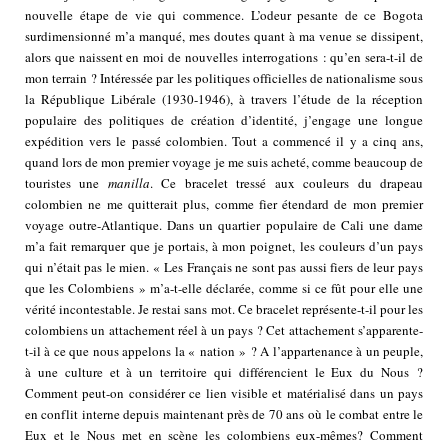
nouvelle étape de vie qui commence. L’odeur pesante de ce Bogota
surdimensionné m’a manqué, mes doutes quant à ma venue se dissipent,
alors que naissent en moi de nouvelles interrogations : qu’en sera-t-il de
mon terrain ? Intéressée par les politiques officielles de nationalisme sous
la République Libérale (1930-1946), à travers l’étude de la réception
populaire des politiques de création d’identité, j’engage une longue
expédition vers le passé colombien. Tout a commencé il y a cinq ans,
quand lors de mon premier voyage je me suis acheté, comme beaucoup de
touristes une
manilla
. Ce bracelet tressé aux couleurs du drapeau
colombien ne me quitterait plus, comme fier étendard de mon premier
voyage outre-Atlantique. Dans un quartier populaire de Cali une dame
m’a fait remarquer que je portais, à mon poignet, les couleurs d’un pays
qui n’était pas le mien. « Les Français ne sont pas aussi fiers de leur pays
que les Colombiens » m’a-t-elle déclarée, comme si ce fût pour elle une
vérité incontestable. Je restai sans mot. Ce bracelet représente-t-il pour les
colombiens un attachement réel à un pays ? Cet attachement s’apparente-
t-il à ce que nous appelons la « nation » ? A l’appartenance à un peuple,
à une culture et à un territoire qui différencient le Eux du Nous ?
Comment peut-on considérer ce lien visible et matérialisé dans un pays
en conflit interne depuis maintenant près de 70 ans où le combat entre le
Eux et le Nous met en scène les colombiens eux-mêmes? Comment